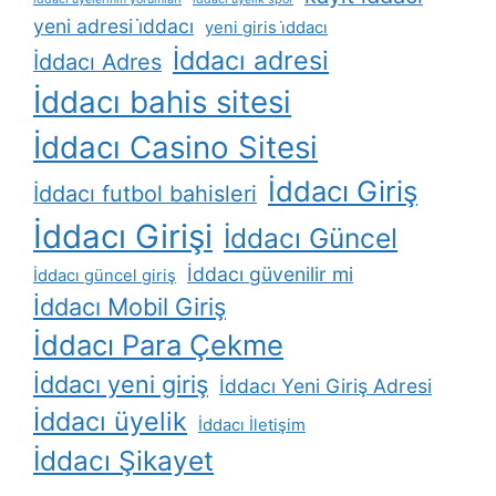
yeni adresi i̇ddacı
yeni giris i̇ddacı
İddacı adresi
İddacı Adres
İddacı bahis sitesi
İddacı Casino Sitesi
İddacı Giriş
İddacı futbol bahisleri
İddacı Girişi
İddacı Güncel
İddacı güvenilir mi
İddacı güncel giriş
İddacı Mobil Giriş
İddacı Para Çekme
İddacı yeni giriş
İddacı Yeni Giriş Adresi
İddacı üyelik
İddacı İletişim
İddacı Şikayet