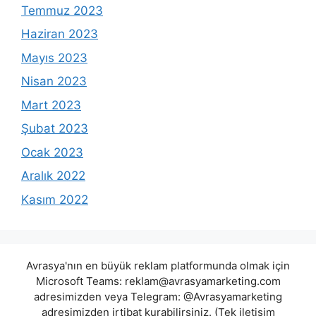
Temmuz 2023
Haziran 2023
Mayıs 2023
Nisan 2023
Mart 2023
Şubat 2023
Ocak 2023
Aralık 2022
Kasım 2022
Avrasya'nın en büyük reklam platformunda olmak için
Microsoft Teams:
reklam@avrasyamarketing.com
adresimizden veya Telegram: @Avrasyamarketing
adresimizden irtibat kurabilirsiniz. (Tek iletişim