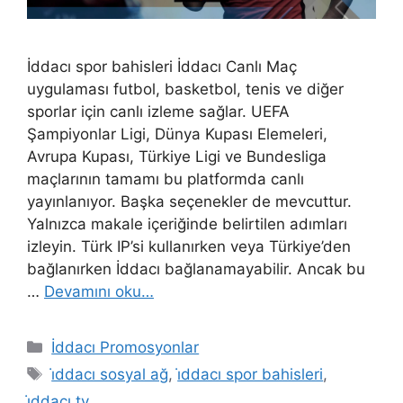
İddacı spor bahisleri İddacı Canlı Maç
uygulaması futbol, ​​basketbol, ​​tenis ve diğer
sporlar için canlı izleme sağlar. UEFA
Şampiyonlar Ligi, Dünya Kupası Elemeleri,
Avrupa Kupası, Türkiye Ligi ve Bundesliga
maçlarının tamamı bu platformda canlı
yayınlanıyor. Başka seçenekler de mevcuttur.
Yalnızca makale içeriğinde belirtilen adımları
izleyin. Türk IP’si kullanırken veya Türkiye’den
bağlanırken İddacı bağlanamayabilir. Ancak bu
…
Devamını oku…
Kategoriler
İddacı Promosyonlar
Etiketler
i̇ddacı sosyal ağ
,
i̇ddacı spor bahisleri
,
i̇ddacı tv