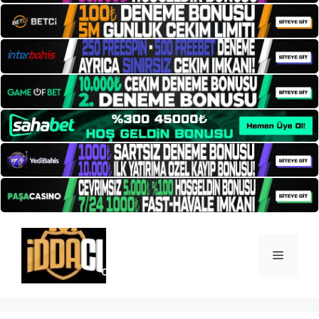
İçeriğe
atla
Menü