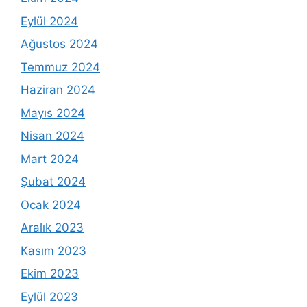
Eylül 2024
Ağustos 2024
Temmuz 2024
Haziran 2024
Mayıs 2024
Nisan 2024
Mart 2024
Şubat 2024
Ocak 2024
Aralık 2023
Kasım 2023
Ekim 2023
Eylül 2023