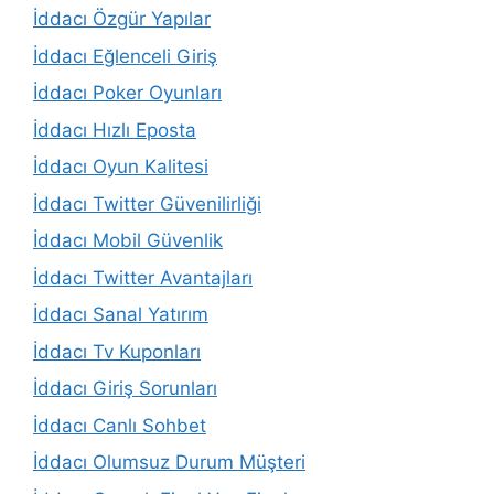
İddacı Özgür Yapılar
İddacı Eğlenceli Giriş
İddacı Poker Oyunları
İddacı Hızlı Eposta
İddacı Oyun Kalitesi
İddacı Twitter Güvenilirliği
İddacı Mobil Güvenlik
İddacı Twitter Avantajları
İddacı Sanal Yatırım
İddacı Tv Kuponları
İddacı Giriş Sorunları
İddacı Canlı Sohbet
İddacı Olumsuz Durum Müşteri