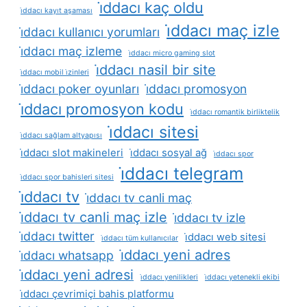
i̇ddacı kaç oldu
i̇ddacı kayıt aşaması
i̇ddacı maç izle
i̇ddacı kullanıcı yorumları
i̇ddacı maç izleme
i̇ddacı micro gaming slot
i̇ddacı nasil bir site
i̇ddacı mobil i̇zinleri
i̇ddacı poker oyunları
i̇ddacı promosyon
i̇ddacı promosyon kodu
i̇ddacı romantik birliktelik
i̇ddacı sitesi
i̇ddacı sağlam altyapısı
i̇ddacı slot makineleri
i̇ddacı sosyal ağ
i̇ddacı spor
i̇ddacı telegram
i̇ddacı spor bahisleri sitesi
i̇ddacı tv
i̇ddacı tv canli maç
i̇ddacı tv canli maç izle
i̇ddacı tv izle
i̇ddacı twitter
i̇ddacı web sitesi
i̇ddacı tüm kullanıcılar
i̇ddacı yeni adres
i̇ddacı whatsapp
i̇ddacı yeni adresi
i̇ddacı yenilikleri
i̇ddacı yetenekli ekibi
i̇ddacı çevrimiçi bahis platformu