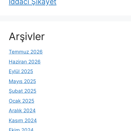
İddacı Şikayet
Arşivler
Temmuz 2026
Haziran 2026
Eylül 2025
Mayıs 2025
Şubat 2025
Ocak 2025
Aralık 2024
Kasım 2024
Ekim 2024