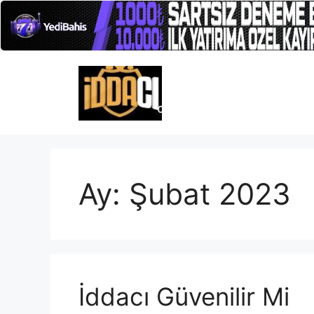
İçeriğe
atla
Ay:
Şubat 2023
İddacı Güvenilir Mi