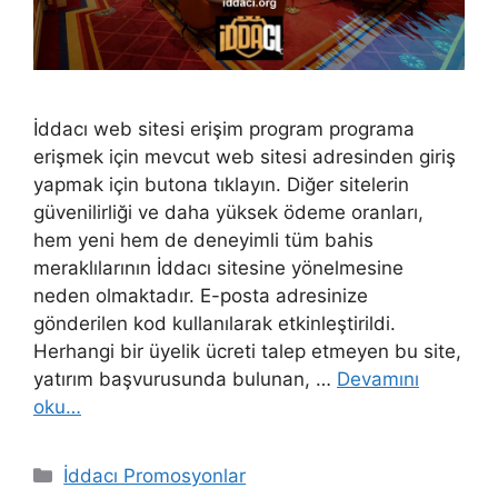
İddacı web sitesi erişim program programa
erişmek için mevcut web sitesi adresinden giriş
yapmak için butona tıklayın. Diğer sitelerin
güvenilirliği ve daha yüksek ödeme oranları,
hem yeni hem de deneyimli tüm bahis
meraklılarının İddacı sitesine yönelmesine
neden olmaktadır. E-posta adresinize
gönderilen kod kullanılarak etkinleştirildi.
Herhangi bir üyelik ücreti talep etmeyen bu site,
yatırım başvurusunda bulunan, …
Devamını
oku…
Kategoriler
İddacı Promosyonlar