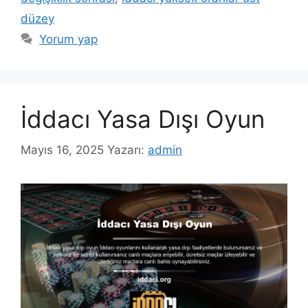
düzey
Yorum yap
İddacı Yasa Dışı Oyun
Mayıs 16, 2025
Yazarı:
admin