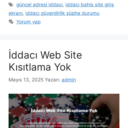
Etiketler
güncel adresi i̇ddacı
,
i̇ddacı bahis site giriş
ekranı
,
i̇ddacı güvenilirlik şüphe durumu
Yorum yap
İddacı Web Site
Kısıtlama Yok
Mayıs 13, 2025
Yazarı:
admin