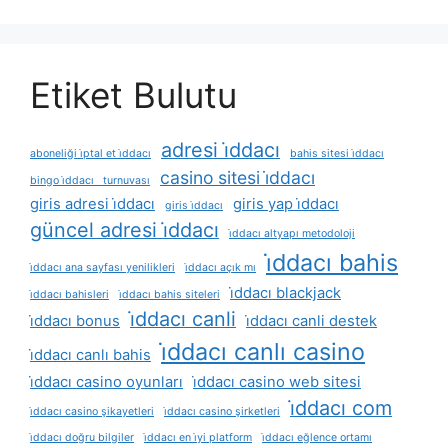
Etiket Bulutu
adresi i̇ddacı
aboneliği i̇ptal et i̇ddacı
bahis sitesi i̇ddacı
casino sitesi i̇ddacı
bingo i̇ddacı turnuvası
giris adresi i̇ddacı
giris yap i̇ddacı
giris i̇ddacı
güncel adresi i̇ddacı
i̇ddacı altyapı metodoloji
i̇ddacı bahis
i̇ddacı ana sayfası yenilikleri
i̇ddacı açık mı
i̇ddacı blackjack
i̇ddacı bahisleri
i̇ddacı bahis siteleri
i̇ddacı canli
i̇ddacı bonus
i̇ddacı canli destek
i̇ddacı canlı casino
i̇ddacı canlı bahis
i̇ddacı casino oyunları
i̇ddacı casino web sitesi
i̇ddacı com
i̇ddacı casino şikayetleri
i̇ddacı casino şirketleri
i̇ddacı doğru bilgiler
i̇ddacı en i̇yi platform
i̇ddacı eğlence ortamı