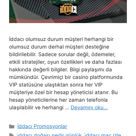
İddacı olumsuz durum müşteri herhangi bir
olumsuz durum derhal müşteri desteğine
bildirilebilir. Sadece sorular değil, ödemeler,
etkili stratejiler, oyun özellikleri ve daha fazlası
hakkında değerli bilgiler. Bilgi paylaşımı da
mümkündür. Çevrimiçi bir casino platformunda
VIP statüsüne ulaştıktan sonra her VIP
müşteriye özel bir hesap yöneticisi atanır. Bu
hesap yöneticilerine her zaman telefonla
ulaşılabilir ve herhangi …
Devamını oku…
Kategoriler
İddacı Promosyonlar
Etiketler
i̇ddacı doğası nedir günlük
,
i̇ddacı maç izle
,