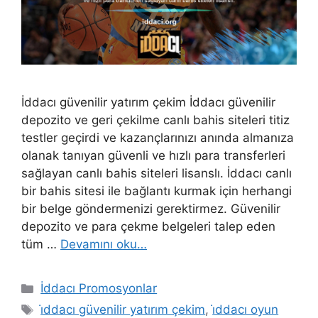
İddacı güvenilir yatırım çekim İddacı güvenilir
depozito ve geri çekilme canlı bahis siteleri titiz
testler geçirdi ve kazançlarınızı anında almanıza
olanak tanıyan güvenli ve hızlı para transferleri
sağlayan canlı bahis siteleri lisanslı. İddacı canlı
bir bahis sitesi ile bağlantı kurmak için herhangi
bir belge göndermenizi gerektirmez. Güvenilir
depozito ve para çekme belgeleri talep eden
tüm …
Devamını oku…
Kategoriler
İddacı Promosyonlar
Etiketler
i̇ddacı güvenilir yatırım çekim
,
i̇ddacı oyun