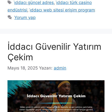
Etiketler
i̇ddacı güncel adres
,
i̇ddacı türk casino
endüstrisi
,
i̇ddacı web sitesi erişim program
Yorum yap
İddacı Güvenilir Yatırım
Çekim
Mayıs 18, 2025
Yazarı:
admin