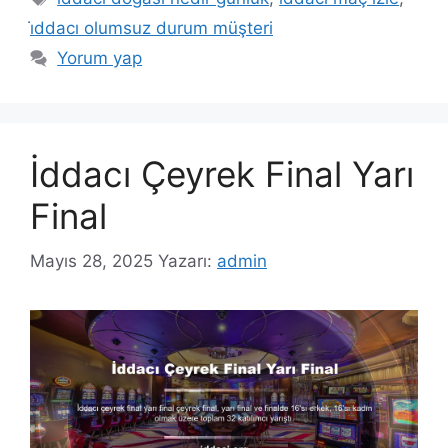
i̇ddacı olumsuz durum müşteri
Yorum yap
İddacı Çeyrek Final Yarı
Final
Mayıs 28, 2025
Yazarı:
admin