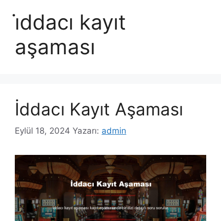
i̇ddacı kayıt
aşaması
İddacı Kayıt Aşaması
Eylül 18, 2024
Yazarı:
admin