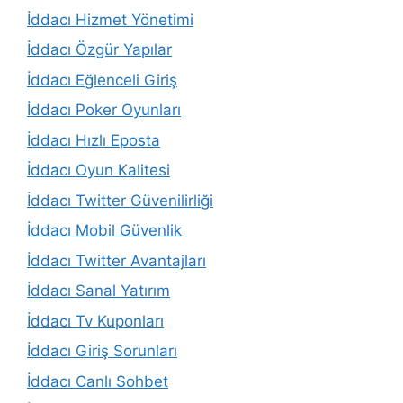
İddacı Hizmet Yönetimi
İddacı Özgür Yapılar
İddacı Eğlenceli Giriş
İddacı Poker Oyunları
İddacı Hızlı Eposta
İddacı Oyun Kalitesi
İddacı Twitter Güvenilirliği
İddacı Mobil Güvenlik
İddacı Twitter Avantajları
İddacı Sanal Yatırım
İddacı Tv Kuponları
İddacı Giriş Sorunları
İddacı Canlı Sohbet