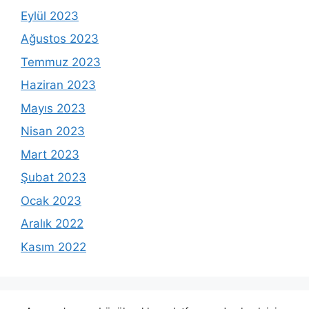
Eylül 2023
Ağustos 2023
Temmuz 2023
Haziran 2023
Mayıs 2023
Nisan 2023
Mart 2023
Şubat 2023
Ocak 2023
Aralık 2022
Kasım 2022