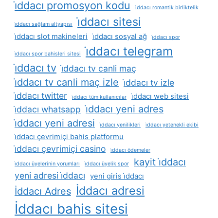
i̇ddacı promosyon kodu
i̇ddacı romantik birliktelik
i̇ddacı sitesi
i̇ddacı sağlam altyapısı
i̇ddacı slot makineleri
i̇ddacı sosyal ağ
i̇ddacı spor
i̇ddacı telegram
i̇ddacı spor bahisleri sitesi
i̇ddacı tv
i̇ddacı tv canli maç
i̇ddacı tv canli maç izle
i̇ddacı tv izle
i̇ddacı twitter
i̇ddacı web sitesi
i̇ddacı tüm kullanıcılar
i̇ddacı yeni adres
i̇ddacı whatsapp
i̇ddacı yeni adresi
i̇ddacı yenilikleri
i̇ddacı yetenekli ekibi
i̇ddacı çevrimiçi bahis platformu
i̇ddacı çevrimiçi casino
i̇ddacı ödemeler
kayit i̇ddacı
i̇ddacı üyelerinin yorumları
i̇ddacı üyelik spor
yeni adresi i̇ddacı
yeni giris i̇ddacı
İddacı adresi
İddacı Adres
İddacı bahis sitesi