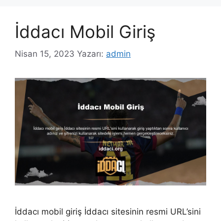
İddacı Mobil Giriş
Nisan 15, 2023
Yazarı:
admin
İddacı mobil giriş İddacı sitesinin resmi URL’sini