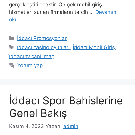
gerçekleştirilecektir. Gerçek mobil giriş
hizmetleri sunan firmaların tercih …
Devamını
oku…
Kategoriler
İddacı Promosyonlar
Etiketler
i̇ddacı casino oyunları
,
İddacı Mobil Giriş
,
i̇ddacı tv canli maç
Yorum yap
İddacı Spor Bahislerine
Genel Bakış
Kasım 4, 2023
Yazarı:
admin