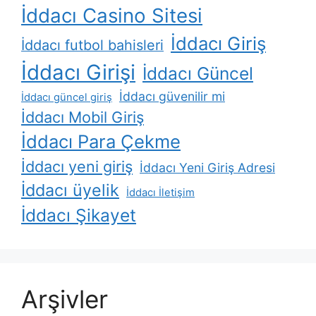
İddacı Casino Sitesi
İddacı Giriş
İddacı futbol bahisleri
İddacı Girişi
İddacı Güncel
İddacı güvenilir mi
İddacı güncel giriş
İddacı Mobil Giriş
İddacı Para Çekme
İddacı yeni giriş
İddacı Yeni Giriş Adresi
İddacı üyelik
İddacı İletişim
İddacı Şikayet
Arşivler