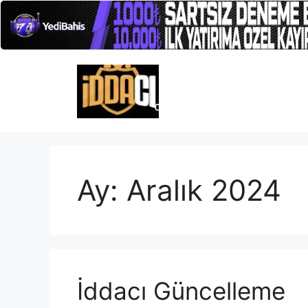
İçeriğe
atla
Ay:
Aralık 2024
İddacı Güncelleme