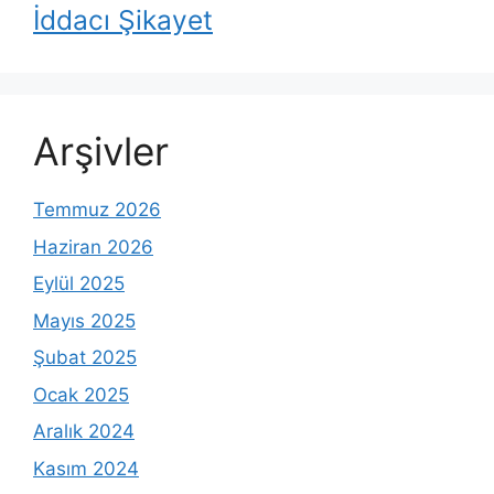
İddacı Şikayet
Arşivler
Temmuz 2026
Haziran 2026
Eylül 2025
Mayıs 2025
Şubat 2025
Ocak 2025
Aralık 2024
Kasım 2024