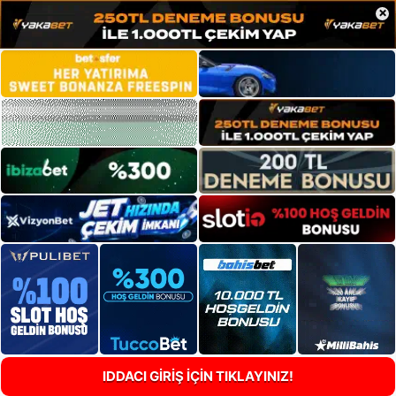
×
IDDACI GİRİŞ İÇİN TIKLAYINIZ!