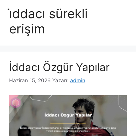
i̇ddacı sürekli
erişim
İddacı Özgür Yapılar
Haziran 15, 2026
Yazarı:
admin