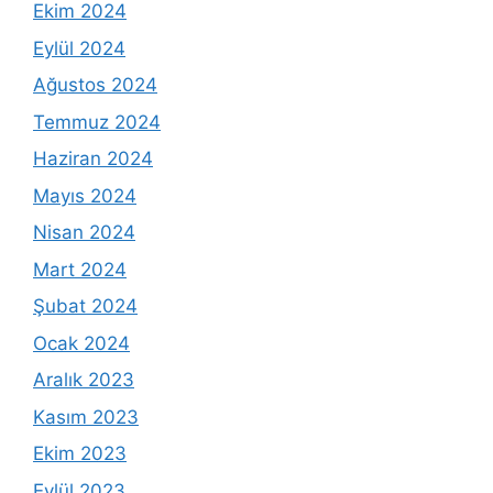
Ekim 2024
Eylül 2024
Ağustos 2024
Temmuz 2024
Haziran 2024
Mayıs 2024
Nisan 2024
Mart 2024
Şubat 2024
Ocak 2024
Aralık 2023
Kasım 2023
Ekim 2023
Eylül 2023