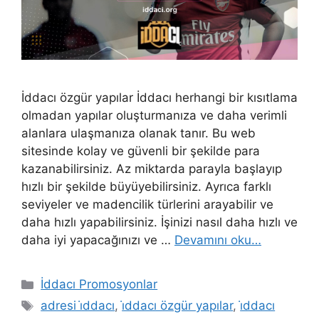
İddacı özgür yapılar İddacı herhangi bir kısıtlama
olmadan yapılar oluşturmanıza ve daha verimli
alanlara ulaşmanıza olanak tanır. Bu web
sitesinde kolay ve güvenli bir şekilde para
kazanabilirsiniz. Az miktarda parayla başlayıp
hızlı bir şekilde büyüyebilirsiniz. Ayrıca farklı
seviyeler ve madencilik türlerini arayabilir ve
daha hızlı yapabilirsiniz. İşinizi nasıl daha hızlı ve
daha iyi yapacağınızı ve …
Devamını oku…
Kategoriler
İddacı Promosyonlar
Etiketler
adresi i̇ddacı
,
i̇ddacı özgür yapılar
,
i̇ddacı