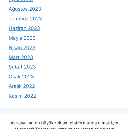
Ağustos 2023
Temmuz 2023
Haziran 2023
Mayıs 2023
Nisan 2023
Mart 2023
Şubat 2023
Ocak 2023
Aralık 2022
Kasım 2022
Avrasya'nın en büyük reklam platformunda olmak için