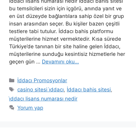
İddacı lisans numarası nedir İddacı bahis sitesi
bu temsilcileri sizin için içgörü, anında yanıt ve
en üst düzeyde bağlantılara sahip özel bir grup
insan arasından seçer. Bu kişiler bazen çeşitli
testlere tabi tutulur. İddacı bahis platformu
müşterilerine hizmet vermektedir. Kısa sürede
Türkiye’de tanınan bir site haline gelen İddacı,
müşterilerine sunduğu kesintisiz hizmetlerle her
geçen gün …
Devamını oku…
Kategoriler
İddacı Promosyonlar
Etiketler
casino sitesi i̇ddacı
,
İddacı bahis sitesi
,
i̇ddacı lisans numarası nedir
Yorum yap