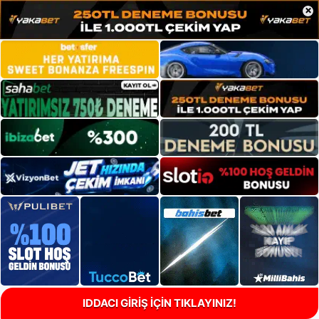
×
IDDACI GİRİŞ İÇİN TIKLAYINIZ!