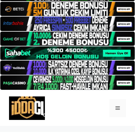
İçeriğe
atla
Menü