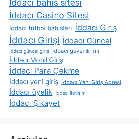
İddacı bahis sitesi
İddacı Casino Sitesi
İddacı Giriş
İddacı futbol bahisleri
İddacı Girişi
İddacı Güncel
İddacı güvenilir mi
İddacı güncel giriş
İddacı Mobil Giriş
İddacı Para Çekme
İddacı yeni giriş
İddacı Yeni Giriş Adresi
İddacı üyelik
İddacı İletişim
İddacı Şikayet