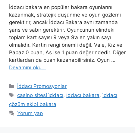
İddacı bakara en popüler bakara oyunlarını
kazanmak, stratejik düşünme ve oyun gözlemi
gerektirir, ancak İddacı Bakara aynı zamanda
şans ve sabır gerektirir. Oyuncunun elindeki
toplam kart sayısı 9 veya 9’a en yakın sayı
olmalıdır. Kartın rengi önemli değil. Vale, Kız ve
Papaz 0 puan, As ise 1 puan değerindedir. Diğer
kartlardan da puan kazanabilirsiniz. Oyun …
Devamını oku…
Kategoriler
İddacı Promosyonlar
Etiketler
casino sitesi i̇ddacı
,
i̇ddacı bakara
,
i̇ddacı
çözüm ekibi bakara
Yorum yap