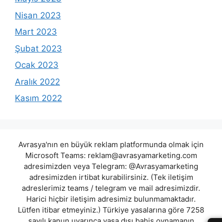
Nisan 2023
Mart 2023
Şubat 2023
Ocak 2023
Aralık 2022
Kasım 2022
Avrasya'nın en büyük reklam platformunda olmak için
Microsoft Teams:
reklam@avrasyamarketing.com
adresimizden veya Telegram: @Avrasyamarketing
adresimizden irtibat kurabilirsiniz. (Tek iletişim
adreslerimiz teams / telegram ve mail adresimizdir.
Harici hiçbir iletişim adresimiz bulunmamaktadır.
Lütfen itibar etmeyiniz.) Türkiye yasalarına göre 7258
sayılı kanun uyarınca yasa dışı bahis oynamanın