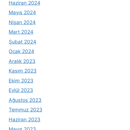
Haziran 2024
Mayıs 2024
Nisan 2024
Mart 2024
Şubat 2024
Ocak 2024
Aralık 2023
Kasım 2023
Ekim 2023
Eylül 2023
Ağustos 2023
Temmuz 2023
Haziran 2023
Mayıs 2023