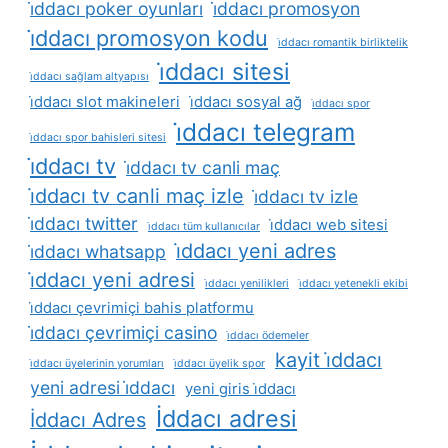
i̇ddacı poker oyunları
i̇ddacı promosyon
i̇ddacı promosyon kodu
i̇ddacı romantik birliktelik
i̇ddacı sitesi
i̇ddacı sağlam altyapısı
i̇ddacı slot makineleri
i̇ddacı sosyal ağ
i̇ddacı spor
i̇ddacı telegram
i̇ddacı spor bahisleri sitesi
i̇ddacı tv
i̇ddacı tv canli maç
i̇ddacı tv canli maç izle
i̇ddacı tv izle
i̇ddacı twitter
i̇ddacı web sitesi
i̇ddacı tüm kullanıcılar
i̇ddacı yeni adres
i̇ddacı whatsapp
i̇ddacı yeni adresi
i̇ddacı yenilikleri
i̇ddacı yetenekli ekibi
i̇ddacı çevrimiçi bahis platformu
i̇ddacı çevrimiçi casino
i̇ddacı ödemeler
kayit i̇ddacı
i̇ddacı üyelerinin yorumları
i̇ddacı üyelik spor
yeni adresi i̇ddacı
yeni giris i̇ddacı
İddacı adresi
İddacı Adres