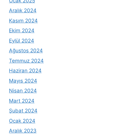
Ocak 2025
Aralık 2024
Kasım 2024
Ekim 2024
Eylül 2024
Ağustos 2024
Temmuz 2024
Haziran 2024
Mayıs 2024
Nisan 2024
Mart 2024
Şubat 2024
Ocak 2024
Aralık 2023