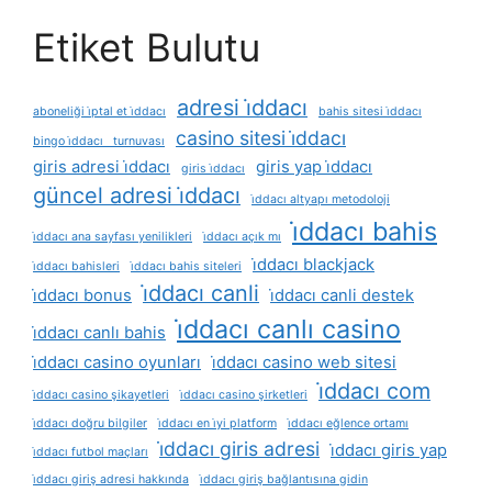
Etiket Bulutu
adresi i̇ddacı
aboneliği i̇ptal et i̇ddacı
bahis sitesi i̇ddacı
casino sitesi i̇ddacı
bingo i̇ddacı turnuvası
giris adresi i̇ddacı
giris yap i̇ddacı
giris i̇ddacı
güncel adresi i̇ddacı
i̇ddacı altyapı metodoloji
i̇ddacı bahis
i̇ddacı ana sayfası yenilikleri
i̇ddacı açık mı
i̇ddacı blackjack
i̇ddacı bahisleri
i̇ddacı bahis siteleri
i̇ddacı canli
i̇ddacı bonus
i̇ddacı canli destek
i̇ddacı canlı casino
i̇ddacı canlı bahis
i̇ddacı casino oyunları
i̇ddacı casino web sitesi
i̇ddacı com
i̇ddacı casino şikayetleri
i̇ddacı casino şirketleri
i̇ddacı doğru bilgiler
i̇ddacı en i̇yi platform
i̇ddacı eğlence ortamı
i̇ddacı giris adresi
i̇ddacı giris yap
i̇ddacı futbol maçları
i̇ddacı giriş adresi hakkında
i̇ddacı giriş bağlantısına gidin