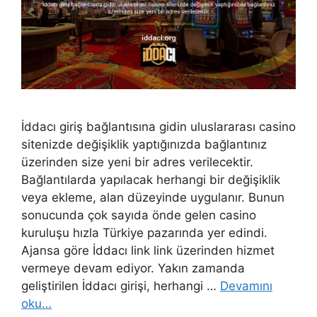
İddacı giriş bağlantısına gidin uluslararası casino
sitenizde değişiklik yaptığınızda bağlantınız
üzerinden size yeni bir adres verilecektir.
Bağlantılarda yapılacak herhangi bir değişiklik
veya ekleme, alan düzeyinde uygulanır. Bunun
sonucunda çok sayıda önde gelen casino
kuruluşu hızla Türkiye pazarında yer edindi.
Ajansa göre İddacı link link üzerinden hizmet
vermeye devam ediyor. Yakın zamanda
geliştirilen İddacı girişi, herhangi …
Devamını
oku…