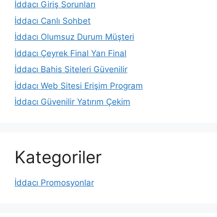
İddacı Giriş Sorunları
İddacı Canlı Sohbet
İddacı Olumsuz Durum Müşteri
İddacı Çeyrek Final Yarı Final
İddacı Bahis Siteleri Güvenilir
İddacı Web Sitesi Erişim Program
İddacı Güvenilir Yatırım Çekim
Kategoriler
İddacı Promosyonlar