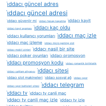
i̇ddacı güncel adres
i̇ddacı güncel adresi
i̇ddacı kayit
i̇ddacı güvenlir mi
i̇ddacı hesap kapatma
i̇ddacı kaç oldu
i̇ddacı kayıt aşaması
i̇ddacı maç izle
i̇ddacı kullanıcı yorumları
i̇ddacı maç izleme
i̇ddacı micro gaming slot
i̇ddacı nasil bir site
i̇ddacı mobil i̇zinleri
i̇ddacı poker oyunları
i̇ddacı promosyon
i̇ddacı promosyon kodu
i̇ddacı romantik birliktelik
i̇ddacı sitesi
i̇ddacı sağlam altyapısı
i̇ddacı slot makineleri
i̇ddacı sosyal ağ
i̇ddacı spor
i̇ddacı telegram
i̇ddacı spor bahisleri sitesi
i̇ddacı tv
i̇ddacı tv canli maç
i̇ddacı tv canli maç izle
i̇ddacı tv izle