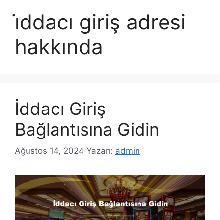
i̇ddacı giriş adresi
hakkında
İddacı Giriş
Bağlantısına Gidin
Ağustos 14, 2024
Yazarı:
admin