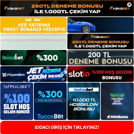
×
IDDACI GİRİŞ İÇİN TIKLAYINIZ!