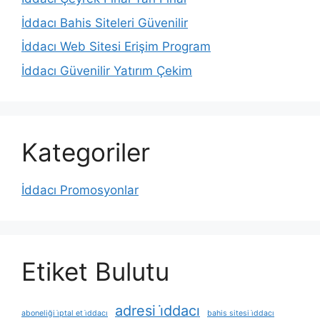
İddacı Bahis Siteleri Güvenilir
İddacı Web Sitesi Erişim Program
İddacı Güvenilir Yatırım Çekim
Kategoriler
İddacı Promosyonlar
Etiket Bulutu
adresi i̇ddacı
aboneliği i̇ptal et i̇ddacı
bahis sitesi i̇ddacı