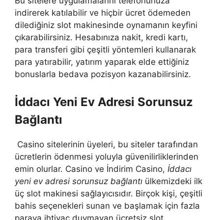
Bu sitelere uygulamalarını telefonunuza
indirerek katılabilir ve hiçbir ücret ödemeden
dilediğiniz slot makinesinde oynamanın keyfini
çıkarabilirsiniz. Hesabınıza nakit, kredi kartı,
para transferi gibi çeşitli yöntemleri kullanarak
para yatırabilir, yatırım yaparak elde ettiğiniz
bonuslarla bedava pozisyon kazanabilirsiniz.
İddacı Yeni Ev Adresi Sorunsuz
Bağlantı
Casino sitelerinin üyeleri, bu siteler tarafından
ücretlerin ödenmesi yoluyla güvenilirliklerinden
emin olurlar. Casino ve İndirim Casino,
İddacı
yeni ev adresi sorunsuz bağlantı
ülkemizdeki ilk
üç slot makinesi sağlayıcısıdır. Birçok kişi, çeşitli
bahis seçenekleri sunan ve başlamak için fazla
paraya ihtiyaç duymayan ücretsiz slot