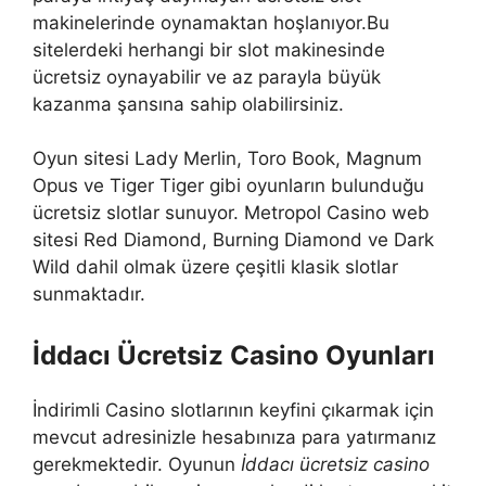
makinelerinde oynamaktan hoşlanıyor.Bu
sitelerdeki herhangi bir slot makinesinde
ücretsiz oynayabilir ve az parayla büyük
kazanma şansına sahip olabilirsiniz.
Oyun sitesi Lady Merlin, Toro Book, Magnum
Opus ve Tiger Tiger gibi oyunların bulunduğu
ücretsiz slotlar sunuyor. Metropol Casino web
sitesi Red Diamond, Burning Diamond ve Dark
Wild dahil olmak üzere çeşitli klasik slotlar
sunmaktadır.
İddacı Ücretsiz Casino Oyunları
İndirimli Casino slotlarının keyfini çıkarmak için
mevcut adresinizle hesabınıza para yatırmanız
gerekmektedir. Oyunun
İddacı ücretsiz casino