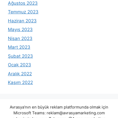
Ağustos 2023
Temmuz 2023
Haziran 2023
Mayıs 2023
Nisan 2023
Mart 2023
Şubat 2023
Ocak 2023
Aralık 2022
Kasım 2022
Avrasya'nın en büyük reklam platformunda olmak için
Microsoft Teams:
reklam@avrasyamarketing.com