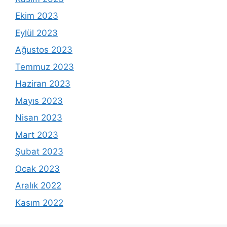
Ekim 2023
Eylül 2023
Ağustos 2023
Temmuz 2023
Haziran 2023
Mayıs 2023
Nisan 2023
Mart 2023
Şubat 2023
Ocak 2023
Aralık 2022
Kasım 2022