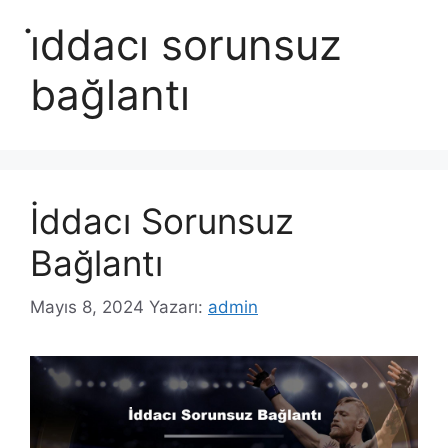
i̇ddacı sorunsuz
bağlantı
İddacı Sorunsuz
Bağlantı
Mayıs 8, 2024
Yazarı:
admin