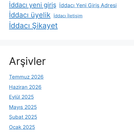
İddacı yeni giriş
İddacı Yeni Giriş Adresi
İddacı üyelik
İddacı İletişim
İddacı Şikayet
Arşivler
Temmuz 2026
Haziran 2026
Eylül 2025
Mayıs 2025
Şubat 2025
Ocak 2025