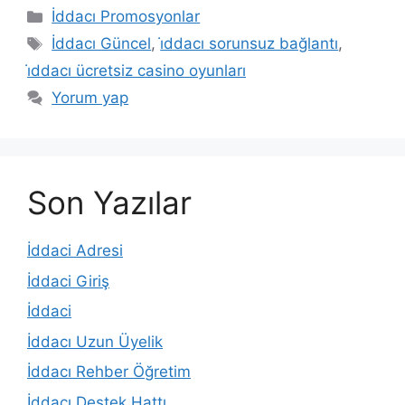
Kategoriler
İddacı Promosyonlar
Etiketler
İddacı Güncel
,
i̇ddacı sorunsuz bağlantı
,
i̇ddacı ücretsiz casino oyunları
Yorum yap
Son Yazılar
İddaci Adresi
İddaci Giriş
İddaci
İddacı Uzun Üyelik
İddacı Rehber Öğretim
İddacı Destek Hattı