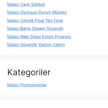
İddacı Canlı Sohbet
İddacı Olumsuz Durum Müşteri
İddacı Çeyrek Final Yarı Final
İddacı Bahis Siteleri Güvenilir
İddacı Web Sitesi Erişim Program
İddacı Güvenilir Yatırım Çekim
Kategoriler
İddacı Promosyonlar