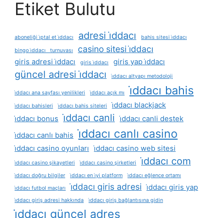
Etiket Bulutu
adresi i̇ddacı
aboneliği i̇ptal et i̇ddacı
bahis sitesi i̇ddacı
casino sitesi i̇ddacı
bingo i̇ddacı turnuvası
giris adresi i̇ddacı
giris yap i̇ddacı
giris i̇ddacı
güncel adresi i̇ddacı
i̇ddacı altyapı metodoloji
i̇ddacı bahis
i̇ddacı ana sayfası yenilikleri
i̇ddacı açık mı
i̇ddacı blackjack
i̇ddacı bahisleri
i̇ddacı bahis siteleri
i̇ddacı canli
i̇ddacı bonus
i̇ddacı canli destek
i̇ddacı canlı casino
i̇ddacı canlı bahis
i̇ddacı casino oyunları
i̇ddacı casino web sitesi
i̇ddacı com
i̇ddacı casino şikayetleri
i̇ddacı casino şirketleri
i̇ddacı doğru bilgiler
i̇ddacı en i̇yi platform
i̇ddacı eğlence ortamı
i̇ddacı giris adresi
i̇ddacı giris yap
i̇ddacı futbol maçları
i̇ddacı giriş adresi hakkında
i̇ddacı giriş bağlantısına gidin
i̇ddacı güncel adres