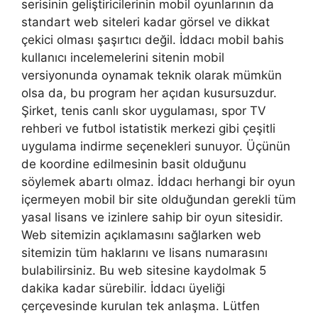
serisinin geliştiricilerinin mobil oyunlarının da
standart web siteleri kadar görsel ve dikkat
çekici olması şaşırtıcı değil. İddacı mobil bahis
kullanıcı incelemelerini sitenin mobil
versiyonunda oynamak teknik olarak mümkün
olsa da, bu program her açıdan kusursuzdur.
Şirket, tenis canlı skor uygulaması, spor TV
rehberi ve futbol istatistik merkezi gibi çeşitli
uygulama indirme seçenekleri sunuyor. Üçünün
de koordine edilmesinin basit olduğunu
söylemek abartı olmaz. İddacı herhangi bir oyun
içermeyen mobil bir site olduğundan gerekli tüm
yasal lisans ve izinlere sahip bir oyun sitesidir.
Web sitemizin açıklamasını sağlarken web
sitemizin tüm haklarını ve lisans numarasını
bulabilirsiniz. Bu web sitesine kaydolmak 5
dakika kadar sürebilir. İddacı üyeliği
çerçevesinde kurulan tek anlaşma. Lütfen