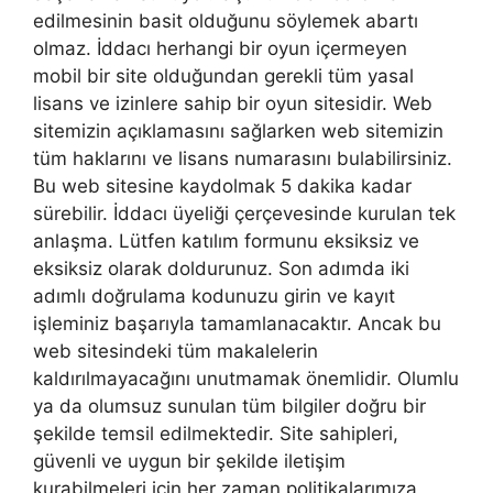
edilmesinin basit olduğunu söylemek abartı
olmaz. İddacı herhangi bir oyun içermeyen
mobil bir site olduğundan gerekli tüm yasal
lisans ve izinlere sahip bir oyun sitesidir. Web
sitemizin açıklamasını sağlarken web sitemizin
tüm haklarını ve lisans numarasını bulabilirsiniz.
Bu web sitesine kaydolmak 5 dakika kadar
sürebilir. İddacı üyeliği çerçevesinde kurulan tek
anlaşma. Lütfen katılım formunu eksiksiz ve
eksiksiz olarak doldurunuz. Son adımda iki
adımlı doğrulama kodunuzu girin ve kayıt
işleminiz başarıyla tamamlanacaktır. Ancak bu
web sitesindeki tüm makalelerin
kaldırılmayacağını unutmamak önemlidir. Olumlu
ya da olumsuz sunulan tüm bilgiler doğru bir
şekilde temsil edilmektedir. Site sahipleri,
güvenli ve uygun bir şekilde iletişim
kurabilmeleri için her zaman politikalarımıza