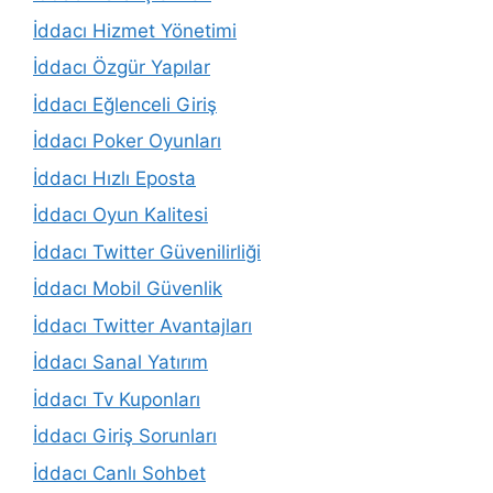
İddacı Hizmet Yönetimi
İddacı Özgür Yapılar
İddacı Eğlenceli Giriş
İddacı Poker Oyunları
İddacı Hızlı Eposta
İddacı Oyun Kalitesi
İddacı Twitter Güvenilirliği
İddacı Mobil Güvenlik
İddacı Twitter Avantajları
İddacı Sanal Yatırım
İddacı Tv Kuponları
İddacı Giriş Sorunları
İddacı Canlı Sohbet