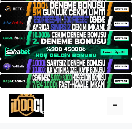
İçeriğe
atla
Menü