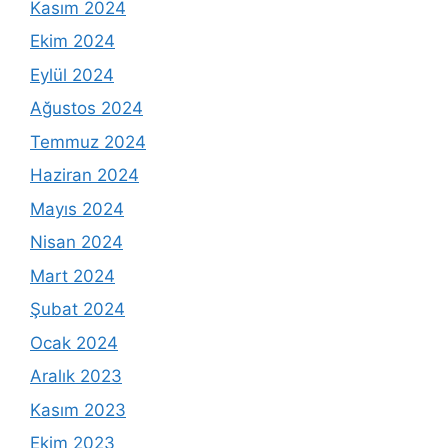
Kasım 2024
Ekim 2024
Eylül 2024
Ağustos 2024
Temmuz 2024
Haziran 2024
Mayıs 2024
Nisan 2024
Mart 2024
Şubat 2024
Ocak 2024
Aralık 2023
Kasım 2023
Ekim 2023