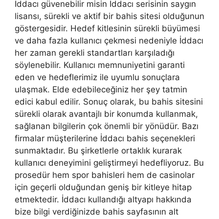
İddacı güvenebilir misin İddacı serisinin saygın
lisansı, sürekli ve aktif bir bahis sitesi olduğunun
göstergesidir. Hedef kitlesinin sürekli büyümesi
ve daha fazla kullanıcı çekmesi nedeniyle İddacı
her zaman gerekli standartları karşıladığı
söylenebilir. Kullanıcı memnuniyetini garanti
eden ve hedeflerimiz ile uyumlu sonuçlara
ulaşmak. Elde edebileceğiniz her şey tatmin
edici kabul edilir. Sonuç olarak, bu bahis sitesini
sürekli olarak avantajlı bir konumda kullanmak,
sağlanan bilgilerin çok önemli bir yönüdür. Bazı
firmalar müşterilerine İddacı bahis seçenekleri
sunmaktadır. Bu şirketlerle ortaklık kurarak
kullanıcı deneyimini geliştirmeyi hedefliyoruz. Bu
prosedür hem spor bahisleri hem de casinolar
için geçerli olduğundan geniş bir kitleye hitap
etmektedir. İddacı kullandığı altyapı hakkında
bize bilgi verdiğinizde bahis sayfasının alt