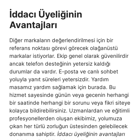
İddacı Üyeliğinin
Avantajları
Diğer markaların değerlendirilmesi için bir
referans noktası görevi görecek olağanüstü
markalar istiyorlar. Ekip genel olarak güvenilirdir
ancak telefon desteğinin yetersiz kaldığı
durumlar da vardır. E-posta ve canlı sohbet
yoluyla yanıt süreleri yetersizdir. Yardım
masamız yardım sağlamak için burada. Bu
hizmet sayesinde günün veya gecenin herhangi
bir saatinde herhangi bir sorunu veya fikri siteye
kolayca bildirebilirsiniz. Uzmanlardan ve eğitimli
profesyonellerden oluşan ekibimiz, yolumuza
çıkan her türlü zorluğun üstesinden gelebilecek
donanıma sahiptir.
İddacı üyeliğinin avantajları