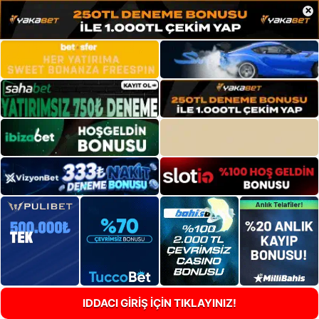
×
IDDACI GİRİŞ İÇİN TIKLAYINIZ!