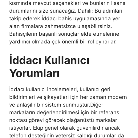
kısmında mevcut seçenekleri ve bunların lisans
durumlarını size sunacağız. Dahili: Bu adımları
takip ederek İddacı bahis uygulamasında yer
alan firmalara zahmetsizce ulaşabilirsiniz.
Bahisçilerin başarılı sonuçlar elde etmelerine
yardımcı olmada çok önemli bir rol oynarlar.
İddacı Kullanıcı
Yorumları
İddacı kullanıcı incelemeleri, kullanıcı geri
bildirimleri ve şikayetleri için her zaman modern
ve anlaşılır bir sistem sunmuştur.Diğer
markaların değerlendirilmesi için bir referans
noktası görevi görecek olağanüstü markalar
istiyorlar. Ekip genel olarak güvenilirdir ancak
telefon desteğinin yetersiz kaldığı durumlar da