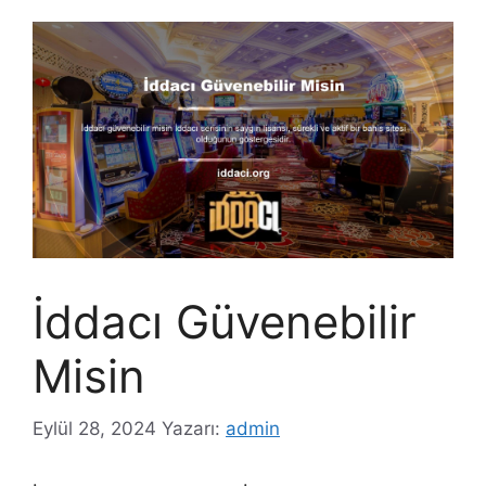
İddacı Güvenebilir
Misin
Eylül 28, 2024
Yazarı:
admin