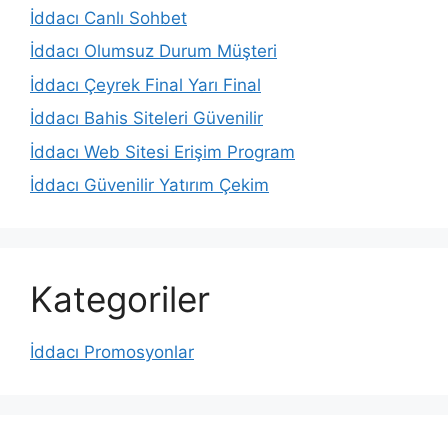
İddacı Canlı Sohbet
İddacı Olumsuz Durum Müşteri
İddacı Çeyrek Final Yarı Final
İddacı Bahis Siteleri Güvenilir
İddacı Web Sitesi Erişim Program
İddacı Güvenilir Yatırım Çekim
Kategoriler
İddacı Promosyonlar