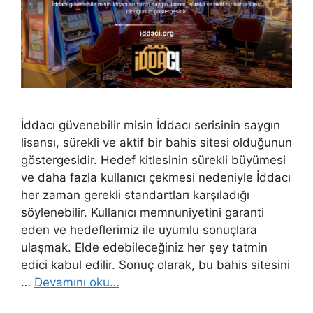
İddacı güvenebilir misin İddacı serisinin saygın
lisansı, sürekli ve aktif bir bahis sitesi olduğunun
göstergesidir. Hedef kitlesinin sürekli büyümesi
ve daha fazla kullanıcı çekmesi nedeniyle İddacı
her zaman gerekli standartları karşıladığı
söylenebilir. Kullanıcı memnuniyetini garanti
eden ve hedeflerimiz ile uyumlu sonuçlara
ulaşmak. Elde edebileceğiniz her şey tatmin
edici kabul edilir. Sonuç olarak, bu bahis sitesini
…
Devamını oku…