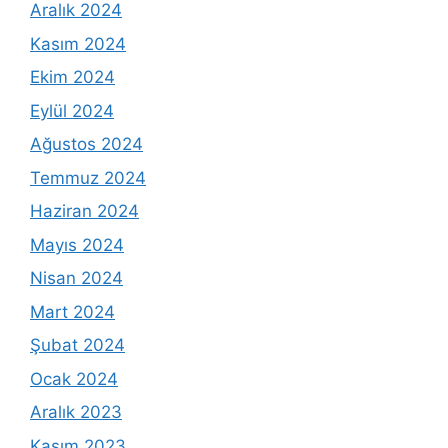
Aralık 2024
Kasım 2024
Ekim 2024
Eylül 2024
Ağustos 2024
Temmuz 2024
Haziran 2024
Mayıs 2024
Nisan 2024
Mart 2024
Şubat 2024
Ocak 2024
Aralık 2023
Kasım 2023