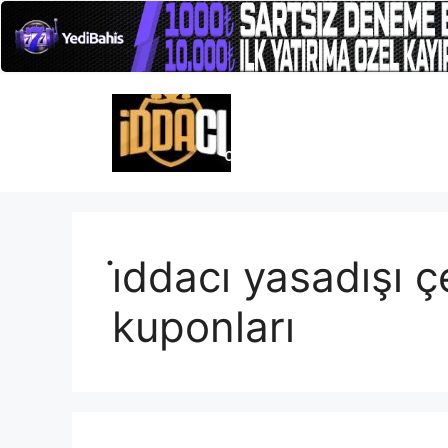
İçeriğe
atla
i̇ddacı yasadışı ç
kuponları