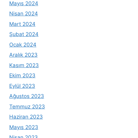
Mayıs 2024
Nisan 2024
Mart 2024
Şubat 2024
Ocak 2024
Aralık 2023
Kasım 2023
Ekim 2023
Eylül 2023
Ağustos 2023
Temmuz 2023
Haziran 2023
Mayıs 2023
Nisan 2023