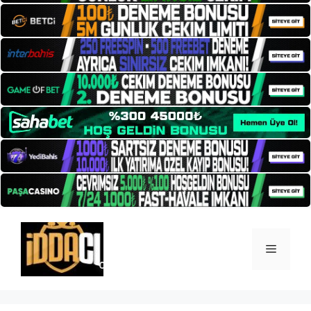
İçeriğe
atla
Menü