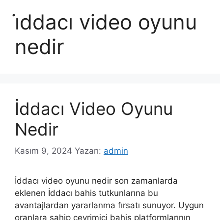
i̇ddacı video oyunu
nedir
İddacı Video Oyunu
Nedir
Kasım 9, 2024
Yazarı:
admin
İddacı video oyunu nedir son zamanlarda
eklenen İddacı bahis tutkunlarına bu
avantajlardan yararlanma fırsatı sunuyor. Uygun
oranlara sahip çevrimiçi bahis platformlarının