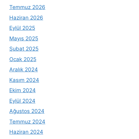
Temmuz 2026
Haziran 2026
Eylül 2025
Mayıs 2025
Şubat 2025
Ocak 2025
Aralık 2024
Kasım 2024
Ekim 2024
Eylül 2024
Ağustos 2024
Temmuz 2024
Haziran 2024