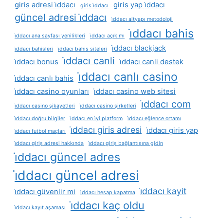
giris adresi i̇ddacı
giris yap i̇ddacı
giris i̇ddacı
güncel adresi i̇ddacı
i̇ddacı altyapı metodoloji
i̇ddacı bahis
i̇ddacı ana sayfası yenilikleri
i̇ddacı açık mı
i̇ddacı blackjack
i̇ddacı bahisleri
i̇ddacı bahis siteleri
i̇ddacı canli
i̇ddacı bonus
i̇ddacı canli destek
i̇ddacı canlı casino
i̇ddacı canlı bahis
i̇ddacı casino oyunları
i̇ddacı casino web sitesi
i̇ddacı com
i̇ddacı casino şikayetleri
i̇ddacı casino şirketleri
i̇ddacı doğru bilgiler
i̇ddacı en i̇yi platform
i̇ddacı eğlence ortamı
i̇ddacı giris adresi
i̇ddacı giris yap
i̇ddacı futbol maçları
i̇ddacı giriş adresi hakkında
i̇ddacı giriş bağlantısına gidin
i̇ddacı güncel adres
i̇ddacı güncel adresi
i̇ddacı kayit
i̇ddacı güvenlir mi
i̇ddacı hesap kapatma
i̇ddacı kaç oldu
i̇ddacı kayıt aşaması