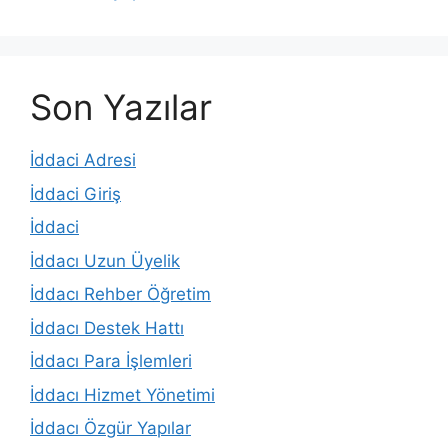
Son Yazılar
İddaci Adresi
İddaci Giriş
İddaci
İddacı Uzun Üyelik
İddacı Rehber Öğretim
İddacı Destek Hattı
İddacı Para İşlemleri
İddacı Hizmet Yönetimi
İddacı Özgür Yapılar