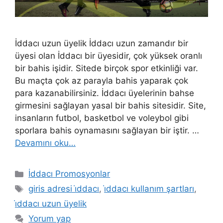
İddacı uzun üyelik İddacı uzun zamandır bir
üyesi olan İddacı bir üyesidir, çok yüksek oranlı
bir bahis işidir. Sitede birçok spor etkinliği var.
Bu maçta çok az parayla bahis yaparak çok
para kazanabilirsiniz. İddacı üyelerinin bahse
girmesini sağlayan yasal bir bahis sitesidir. Site,
insanların futbol, basketbol ve voleybol gibi
sporlara bahis oynamasını sağlayan bir iştir. …
Devamını oku…
Kategoriler
İddacı Promosyonlar
Etiketler
giris adresi i̇ddacı
,
i̇ddacı kullanım şartları
,
i̇ddacı uzun üyelik
Yorum yap