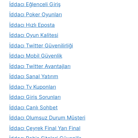
İddacı Eğlenceli Giriş
İddacı Poker Oyunları
İddacı Hızlı Eposta
İddacı Oyun Kalitesi
İddacı Twitter Güvenilirliği
İddacı Mobil Güvenlik
İddacı Twitter Avantajları
İddacı Sanal Yatırım
İddacı Tv Kuponları
İddacı Giriş Sorunları
İddacı Canlı Sohbet
İddacı Olumsuz Durum Müşteri
İddacı Çeyrek Final Yarı Final