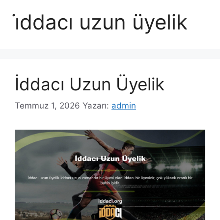
i̇ddacı uzun üyelik
İddacı Uzun Üyelik
Temmuz 1, 2026
Yazarı:
admin