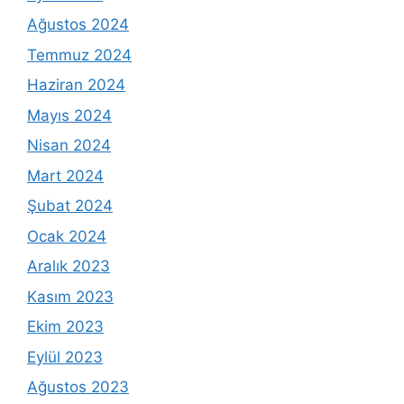
Ağustos 2024
Temmuz 2024
Haziran 2024
Mayıs 2024
Nisan 2024
Mart 2024
Şubat 2024
Ocak 2024
Aralık 2023
Kasım 2023
Ekim 2023
Eylül 2023
Ağustos 2023