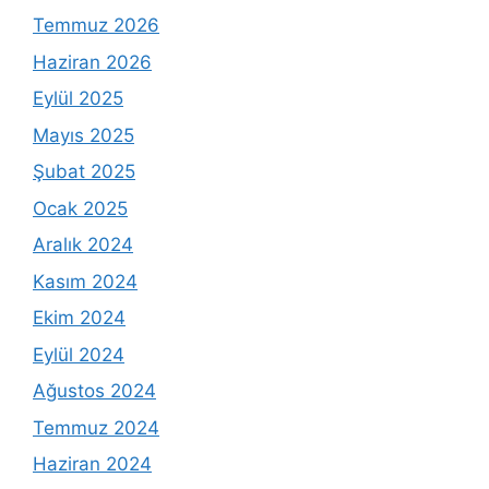
Temmuz 2026
Haziran 2026
Eylül 2025
Mayıs 2025
Şubat 2025
Ocak 2025
Aralık 2024
Kasım 2024
Ekim 2024
Eylül 2024
Ağustos 2024
Temmuz 2024
Haziran 2024