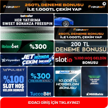
×
IDDACI GİRİŞ İÇİN TIKLAYINIZ!