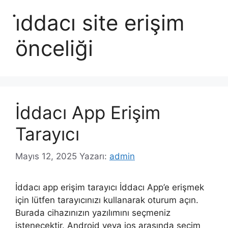
i̇ddacı site erişim
önceliği
İddacı App Erişim
Tarayıcı
Mayıs 12, 2025
Yazarı:
admin
İddacı app erişim tarayıcı İddacı App’e erişmek
için lütfen tarayıcınızı kullanarak oturum açın.
Burada cihazınızın yazılımını seçmeniz
istenecektir. Android veya ios arasında seçim