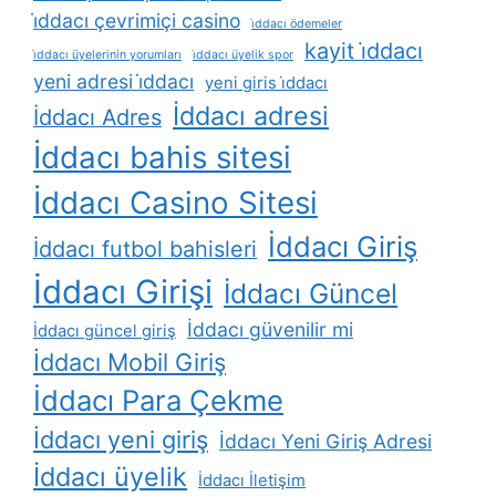
i̇ddacı çevrimiçi casino
i̇ddacı ödemeler
kayit i̇ddacı
i̇ddacı üyelerinin yorumları
i̇ddacı üyelik spor
yeni adresi i̇ddacı
yeni giris i̇ddacı
İddacı adresi
İddacı Adres
İddacı bahis sitesi
İddacı Casino Sitesi
İddacı Giriş
İddacı futbol bahisleri
İddacı Girişi
İddacı Güncel
İddacı güvenilir mi
İddacı güncel giriş
İddacı Mobil Giriş
İddacı Para Çekme
İddacı yeni giriş
İddacı Yeni Giriş Adresi
İddacı üyelik
İddacı İletişim