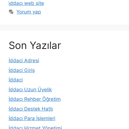
i̇ddacı web site
Yorum yap
Son Yazılar
İddaci Adresi
İddaci Giriş
İddaci
İddacı Uzun Üyelik
İddacı Rehber Öğretim
İddacı Destek Hattı
İddacı Para İşlemleri
İddacı Hizmet Yönetimi