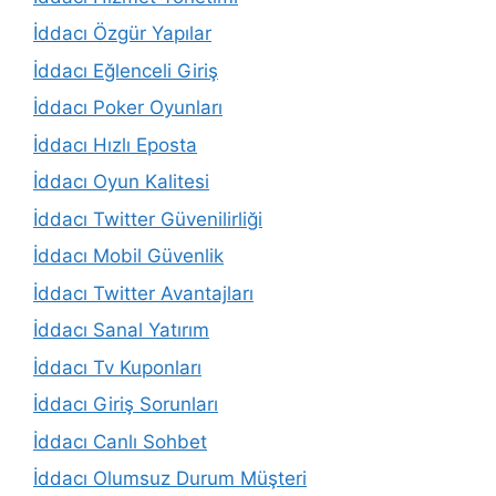
İddacı Özgür Yapılar
İddacı Eğlenceli Giriş
İddacı Poker Oyunları
İddacı Hızlı Eposta
İddacı Oyun Kalitesi
İddacı Twitter Güvenilirliği
İddacı Mobil Güvenlik
İddacı Twitter Avantajları
İddacı Sanal Yatırım
İddacı Tv Kuponları
İddacı Giriş Sorunları
İddacı Canlı Sohbet
İddacı Olumsuz Durum Müşteri