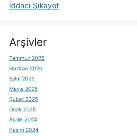
İddacı Şikayet
Arşivler
Temmuz 2026
Haziran 2026
Eylül 2025
Mayıs 2025
Şubat 2025
Ocak 2025
Aralık 2024
Kasım 2024