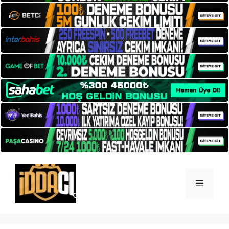
İçeriğe
atla
Menü