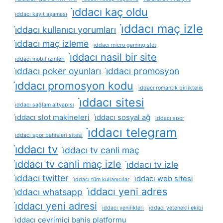
i̇ddacı kaç oldu
i̇ddacı kayıt aşaması
i̇ddacı maç izle
i̇ddacı kullanıcı yorumları
i̇ddacı maç izleme
i̇ddacı micro gaming slot
i̇ddacı nasil bir site
i̇ddacı mobil i̇zinleri
i̇ddacı poker oyunları
i̇ddacı promosyon
i̇ddacı promosyon kodu
i̇ddacı romantik birliktelik
i̇ddacı sitesi
i̇ddacı sağlam altyapısı
i̇ddacı slot makineleri
i̇ddacı sosyal ağ
i̇ddacı spor
i̇ddacı telegram
i̇ddacı spor bahisleri sitesi
i̇ddacı tv
i̇ddacı tv canli maç
i̇ddacı tv canli maç izle
i̇ddacı tv izle
i̇ddacı twitter
i̇ddacı web sitesi
i̇ddacı tüm kullanıcılar
i̇ddacı yeni adres
i̇ddacı whatsapp
i̇ddacı yeni adresi
i̇ddacı yenilikleri
i̇ddacı yetenekli ekibi
i̇ddacı çevrimiçi bahis platformu