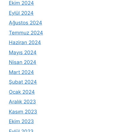
Ekim 2024
Eylül 2024
Ağustos 2024
Temmuz 2024
Haziran 2024
Mayıs 2024
Nisan 2024
Mart 2024
Şubat 2024
Ocak 2024
Aralık 2023
Kasım 2023
Ekim 2023
Eylül 2023