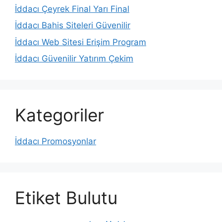
İddacı Çeyrek Final Yarı Final
İddacı Bahis Siteleri Güvenilir
İddacı Web Sitesi Erişim Program
İddacı Güvenilir Yatırım Çekim
Kategoriler
İddacı Promosyonlar
Etiket Bulutu