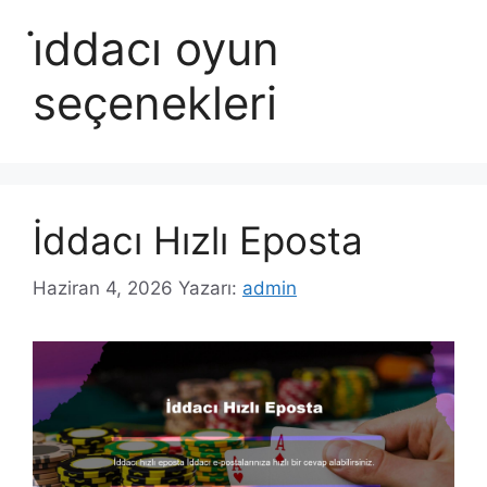
i̇ddacı oyun
seçenekleri
İddacı Hızlı Eposta
Haziran 4, 2026
Yazarı:
admin