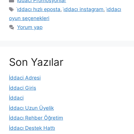
İddacı Promosyonlar
Etiketler
i̇ddacı hızlı eposta
,
i̇ddacı instagram
,
i̇ddacı
oyun seçenekleri
Yorum yap
Son Yazılar
İddaci Adresi
İddaci Giriş
İddaci
İddacı Uzun Üyelik
İddacı Rehber Öğretim
İddacı Destek Hattı