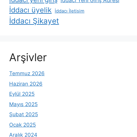
İddacı Yeni Giriş Adresi
İddacı üyelik
İddacı İletişim
İddacı Şikayet
Arşivler
Temmuz 2026
Haziran 2026
Eylül 2025
Mayıs 2025
Şubat 2025
Ocak 2025
Aralık 2024