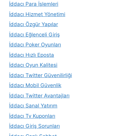
İddacı Para İşlemleri
İddacı Hizmet Yönetimi
İddacı Özgür Yapılar
İddacı Eğlenceli Giriş
İddacı Poker Oyunları
İddacı Hızlı Eposta
İddacı Oyun Kalitesi
İddacı Twitter Güvenilirliği
İddacı Mobil Güvenlik
İddacı Twitter Avantajları
İddacı Sanal Yatırım
İddacı Tv Kuponları
İddacı Giriş Sorunları