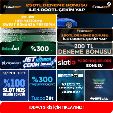
×
IDDACI GİRİŞ İÇİN TIKLAYINIZ!