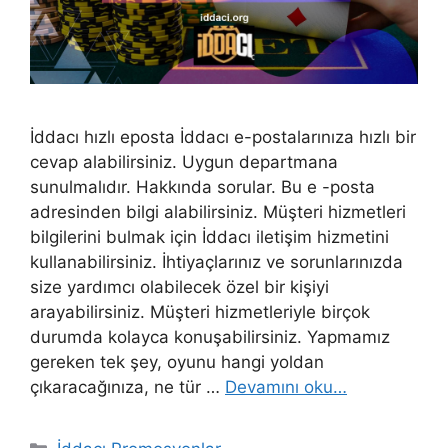
İddacı hızlı eposta İddacı e-postalarınıza hızlı bir
cevap alabilirsiniz. Uygun departmana
sunulmalıdır. Hakkında sorular. Bu e -posta
adresinden bilgi alabilirsiniz. Müşteri hizmetleri
bilgilerini bulmak için İddacı iletişim hizmetini
kullanabilirsiniz. İhtiyaçlarınız ve sorunlarınızda
size yardımcı olabilecek özel bir kişiyi
arayabilirsiniz. Müşteri hizmetleriyle birçok
durumda kolayca konuşabilirsiniz. Yapmamız
gereken tek şey, oyunu hangi yoldan
çıkaracağınıza, ne tür …
Devamını oku…
Kategoriler