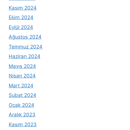
Kasım 2024
Ekim 2024
Eylül 2024
Ağustos 2024
Temmuz 2024
Haziran 2024
Mayıs 2024
Nisan 2024
Mart 2024
Şubat 2024
Ocak 2024
Aralık 2023
Kasım 2023