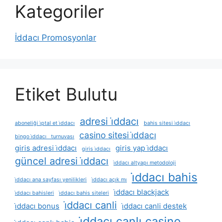
Kategoriler
İddacı Promosyonlar
Etiket Bulutu
adresi i̇ddacı
aboneliği i̇ptal et i̇ddacı
bahis sitesi i̇ddacı
casino sitesi i̇ddacı
bingo i̇ddacı turnuvası
giris adresi i̇ddacı
giris yap i̇ddacı
giris i̇ddacı
güncel adresi i̇ddacı
i̇ddacı altyapı metodoloji
i̇ddacı bahis
i̇ddacı ana sayfası yenilikleri
i̇ddacı açık mı
i̇ddacı blackjack
i̇ddacı bahisleri
i̇ddacı bahis siteleri
i̇ddacı canli
i̇ddacı bonus
i̇ddacı canli destek
i̇ddacı canlı casino