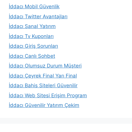
İddacı Mobil Güvenlik
İddacı Twitter Avantajları
İddacı Sanal Yatırım
İddacı Tv Kuponları
İddacı Giriş Sorunları
İddacı Canlı Sohbet
İddacı Olumsuz Durum Müşteri
İddacı Çeyrek Final Yarı Final
İddacı Bahis Siteleri Güvenilir
İddacı Web Sitesi Erişim Program
İddacı Güvenilir Yatırım Çekim