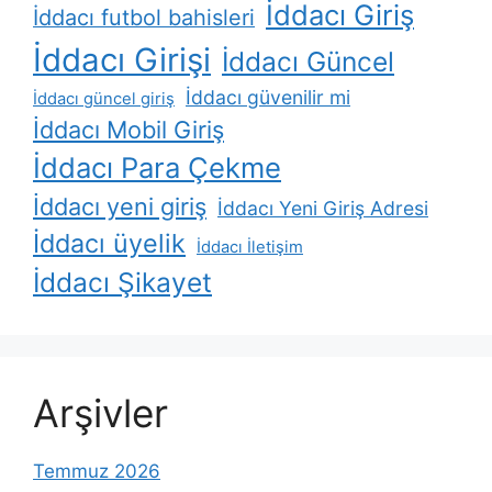
İddacı Giriş
İddacı futbol bahisleri
İddacı Girişi
İddacı Güncel
İddacı güvenilir mi
İddacı güncel giriş
İddacı Mobil Giriş
İddacı Para Çekme
İddacı yeni giriş
İddacı Yeni Giriş Adresi
İddacı üyelik
İddacı İletişim
İddacı Şikayet
Arşivler
Temmuz 2026