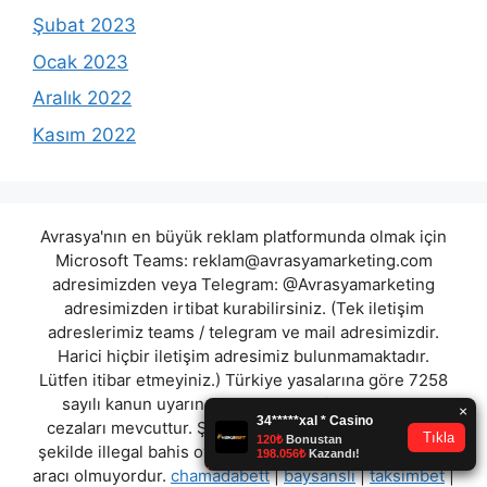
Şubat 2023
Ocak 2023
Aralık 2022
Kasım 2022
Avrasya'nın en büyük reklam platformunda olmak için
Microsoft Teams:
reklam@avrasyamarketing.com
adresimizden veya Telegram: @Avrasyamarketing
adresimizden irtibat kurabilirsiniz. (Tek iletişim
adreslerimiz teams / telegram ve mail adresimizdir.
Harici hiçbir iletişim adresimiz bulunmamaktadır.
Lütfen itibar etmeyiniz.) Türkiye yasalarına göre 7258
sayılı kanun uyarınca yasa dışı bahis oynamanın
cezaları mevcuttur. Şu an bulunduğunuz site hiç bir
şekilde illegal bahis oyunları oynatmıyor ve oynamaya
aracı olmuyordur.
chamadabett
|
baysansli
|
taksimbet
|