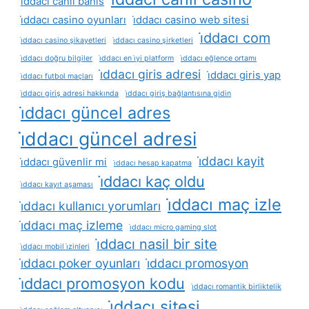
i̇ddacı canlı bahis
i̇ddacı casino oyunları
i̇ddacı casino web sitesi
i̇ddacı com
i̇ddacı casino şikayetleri
i̇ddacı casino şirketleri
i̇ddacı doğru bilgiler
i̇ddacı en i̇yi platform
i̇ddacı eğlence ortamı
i̇ddacı giris adresi
i̇ddacı giris yap
i̇ddacı futbol maçları
i̇ddacı giriş adresi hakkında
i̇ddacı giriş bağlantısına gidin
i̇ddacı güncel adres
i̇ddacı güncel adresi
i̇ddacı kayit
i̇ddacı güvenlir mi
i̇ddacı hesap kapatma
i̇ddacı kaç oldu
i̇ddacı kayıt aşaması
i̇ddacı maç izle
i̇ddacı kullanıcı yorumları
i̇ddacı maç izleme
i̇ddacı micro gaming slot
i̇ddacı nasil bir site
i̇ddacı mobil i̇zinleri
i̇ddacı poker oyunları
i̇ddacı promosyon
i̇ddacı promosyon kodu
i̇ddacı romantik birliktelik
i̇ddacı sitesi