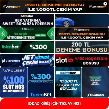
×
IDDACI GİRİŞ İÇİN TIKLAYINIZ!