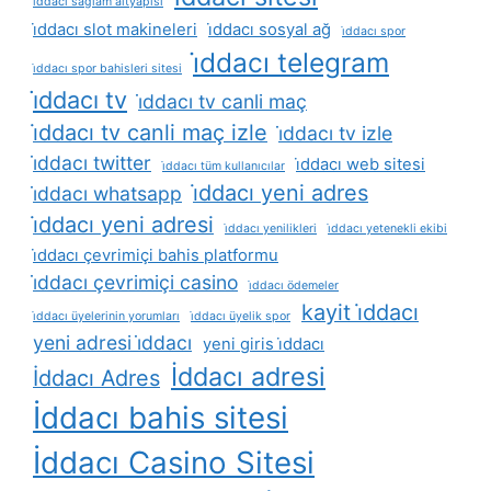
i̇ddacı sağlam altyapısı
i̇ddacı slot makineleri
i̇ddacı sosyal ağ
i̇ddacı spor
i̇ddacı telegram
i̇ddacı spor bahisleri sitesi
i̇ddacı tv
i̇ddacı tv canli maç
i̇ddacı tv canli maç izle
i̇ddacı tv izle
i̇ddacı twitter
i̇ddacı web sitesi
i̇ddacı tüm kullanıcılar
i̇ddacı yeni adres
i̇ddacı whatsapp
i̇ddacı yeni adresi
i̇ddacı yenilikleri
i̇ddacı yetenekli ekibi
i̇ddacı çevrimiçi bahis platformu
i̇ddacı çevrimiçi casino
i̇ddacı ödemeler
kayit i̇ddacı
i̇ddacı üyelerinin yorumları
i̇ddacı üyelik spor
yeni adresi i̇ddacı
yeni giris i̇ddacı
İddacı adresi
İddacı Adres
İddacı bahis sitesi
İddacı Casino Sitesi