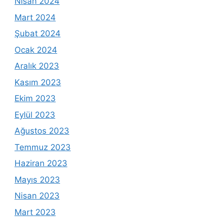
Nisan 2024
Mart 2024
Şubat 2024
Ocak 2024
Aralık 2023
Kasım 2023
Ekim 2023
Eylül 2023
Ağustos 2023
Temmuz 2023
Haziran 2023
Mayıs 2023
Nisan 2023
Mart 2023