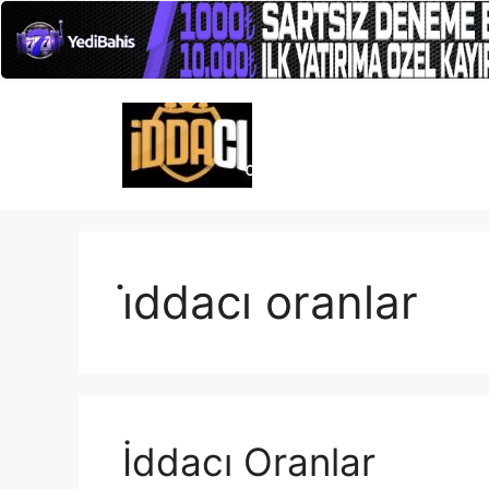
İçeriğe
atla
i̇ddacı oranlar
İddacı Oranlar