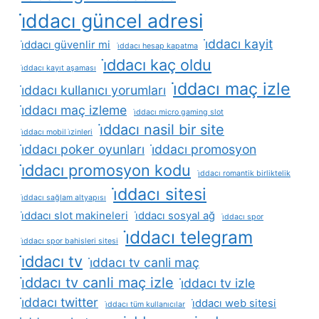
i̇ddacı güncel adresi
i̇ddacı kayit
i̇ddacı güvenlir mi
i̇ddacı hesap kapatma
i̇ddacı kaç oldu
i̇ddacı kayıt aşaması
i̇ddacı maç izle
i̇ddacı kullanıcı yorumları
i̇ddacı maç izleme
i̇ddacı micro gaming slot
i̇ddacı nasil bir site
i̇ddacı mobil i̇zinleri
i̇ddacı poker oyunları
i̇ddacı promosyon
i̇ddacı promosyon kodu
i̇ddacı romantik birliktelik
i̇ddacı sitesi
i̇ddacı sağlam altyapısı
i̇ddacı slot makineleri
i̇ddacı sosyal ağ
i̇ddacı spor
i̇ddacı telegram
i̇ddacı spor bahisleri sitesi
i̇ddacı tv
i̇ddacı tv canli maç
i̇ddacı tv canli maç izle
i̇ddacı tv izle
i̇ddacı twitter
i̇ddacı web sitesi
i̇ddacı tüm kullanıcılar