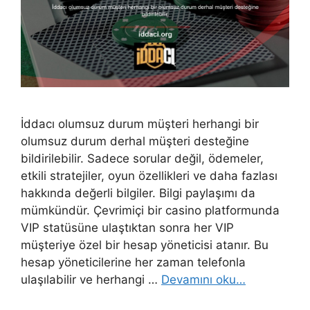
İddacı olumsuz durum müşteri herhangi bir
olumsuz durum derhal müşteri desteğine
bildirilebilir. Sadece sorular değil, ödemeler,
etkili stratejiler, oyun özellikleri ve daha fazlası
hakkında değerli bilgiler. Bilgi paylaşımı da
mümkündür. Çevrimiçi bir casino platformunda
VIP statüsüne ulaştıktan sonra her VIP
müşteriye özel bir hesap yöneticisi atanır. Bu
hesap yöneticilerine her zaman telefonla
ulaşılabilir ve herhangi …
Devamını oku…