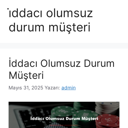
i̇ddacı olumsuz
durum müşteri
İddacı Olumsuz Durum
Müşteri
Mayıs 31, 2025
Yazarı:
admin