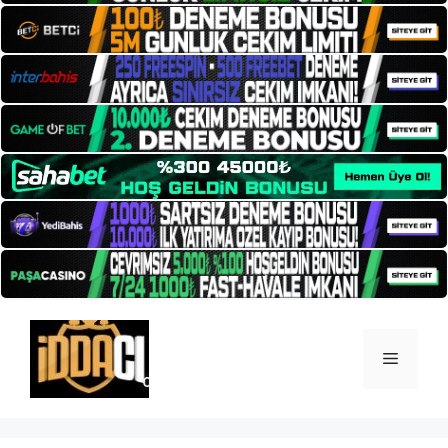
İçeriğe
atla
Menü