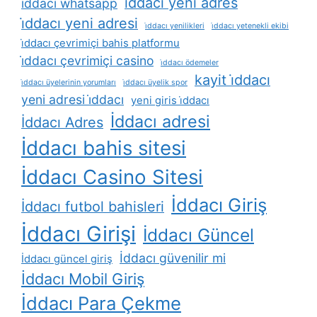
i̇ddacı yeni adres
i̇ddacı whatsapp
i̇ddacı yeni adresi
i̇ddacı yenilikleri
i̇ddacı yetenekli ekibi
i̇ddacı çevrimiçi bahis platformu
i̇ddacı çevrimiçi casino
i̇ddacı ödemeler
kayit i̇ddacı
i̇ddacı üyelerinin yorumları
i̇ddacı üyelik spor
yeni adresi i̇ddacı
yeni giris i̇ddacı
İddacı adresi
İddacı Adres
İddacı bahis sitesi
İddacı Casino Sitesi
İddacı Giriş
İddacı futbol bahisleri
İddacı Girişi
İddacı Güncel
İddacı güvenilir mi
İddacı güncel giriş
İddacı Mobil Giriş
İddacı Para Çekme