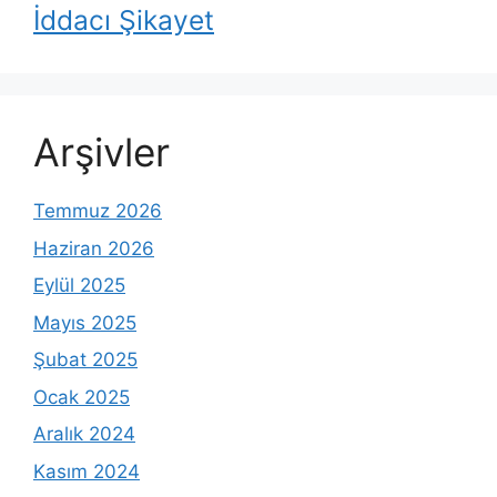
İddacı Şikayet
Arşivler
Temmuz 2026
Haziran 2026
Eylül 2025
Mayıs 2025
Şubat 2025
Ocak 2025
Aralık 2024
Kasım 2024