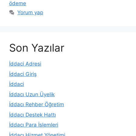
ödeme
Yorum yap
Son Yazılar
İddaci Adresi
İddaci Giriş
İddaci
İddacı Uzun Üyelik
İddacı Rehber Öğretim
İddacı Destek Hattı
İddacı Para İşlemleri
İddacı Hizmet Yönetimi