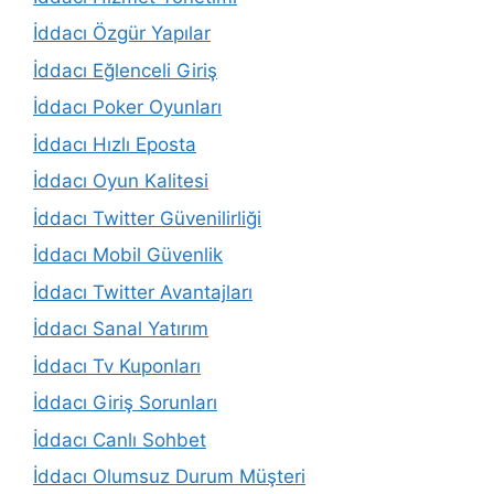
İddacı Özgür Yapılar
İddacı Eğlenceli Giriş
İddacı Poker Oyunları
İddacı Hızlı Eposta
İddacı Oyun Kalitesi
İddacı Twitter Güvenilirliği
İddacı Mobil Güvenlik
İddacı Twitter Avantajları
İddacı Sanal Yatırım
İddacı Tv Kuponları
İddacı Giriş Sorunları
İddacı Canlı Sohbet
İddacı Olumsuz Durum Müşteri