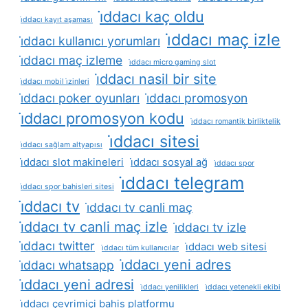
i̇ddacı kaç oldu
i̇ddacı kayıt aşaması
i̇ddacı maç izle
i̇ddacı kullanıcı yorumları
i̇ddacı maç izleme
i̇ddacı micro gaming slot
i̇ddacı nasil bir site
i̇ddacı mobil i̇zinleri
i̇ddacı poker oyunları
i̇ddacı promosyon
i̇ddacı promosyon kodu
i̇ddacı romantik birliktelik
i̇ddacı sitesi
i̇ddacı sağlam altyapısı
i̇ddacı slot makineleri
i̇ddacı sosyal ağ
i̇ddacı spor
i̇ddacı telegram
i̇ddacı spor bahisleri sitesi
i̇ddacı tv
i̇ddacı tv canli maç
i̇ddacı tv canli maç izle
i̇ddacı tv izle
i̇ddacı twitter
i̇ddacı web sitesi
i̇ddacı tüm kullanıcılar
i̇ddacı yeni adres
i̇ddacı whatsapp
i̇ddacı yeni adresi
i̇ddacı yenilikleri
i̇ddacı yetenekli ekibi
i̇ddacı çevrimiçi bahis platformu