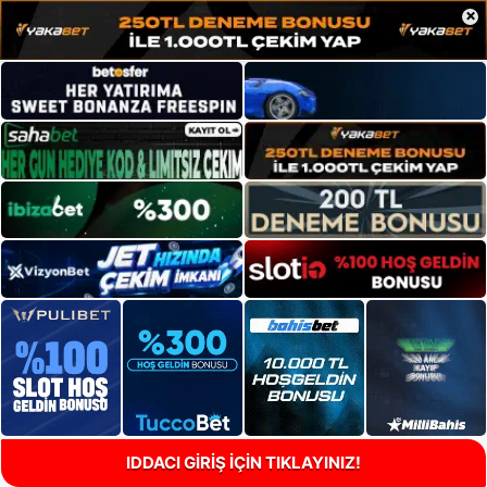
×
IDDACI GİRİŞ İÇİN TIKLAYINIZ!