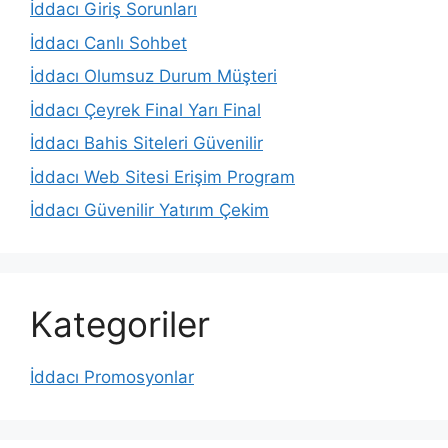
İddacı Giriş Sorunları
İddacı Canlı Sohbet
İddacı Olumsuz Durum Müşteri
İddacı Çeyrek Final Yarı Final
İddacı Bahis Siteleri Güvenilir
İddacı Web Sitesi Erişim Program
İddacı Güvenilir Yatırım Çekim
Kategoriler
İddacı Promosyonlar