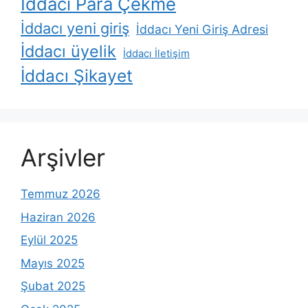
İddacı Para Çekme
İddacı yeni giriş
İddacı Yeni Giriş Adresi
İddacı üyelik
İddacı İletişim
İddacı Şikayet
Arşivler
Temmuz 2026
Haziran 2026
Eylül 2025
Mayıs 2025
Şubat 2025