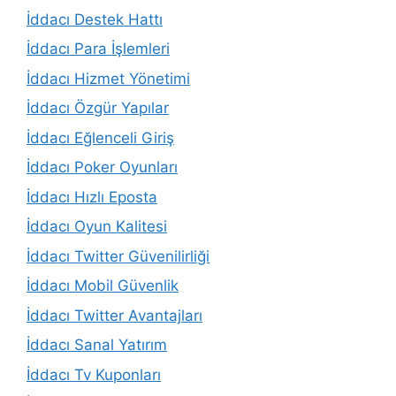
İddacı Destek Hattı
İddacı Para İşlemleri
İddacı Hizmet Yönetimi
İddacı Özgür Yapılar
İddacı Eğlenceli Giriş
İddacı Poker Oyunları
İddacı Hızlı Eposta
İddacı Oyun Kalitesi
İddacı Twitter Güvenilirliği
İddacı Mobil Güvenlik
İddacı Twitter Avantajları
İddacı Sanal Yatırım
İddacı Tv Kuponları