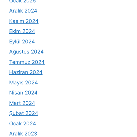
Ocak 2025
Aralık 2024
Kasım 2024
Ekim 2024
Eylül 2024
Ağustos 2024
Temmuz 2024
Haziran 2024
Mayıs 2024
Nisan 2024
Mart 2024
Şubat 2024
Ocak 2024
Aralık 2023