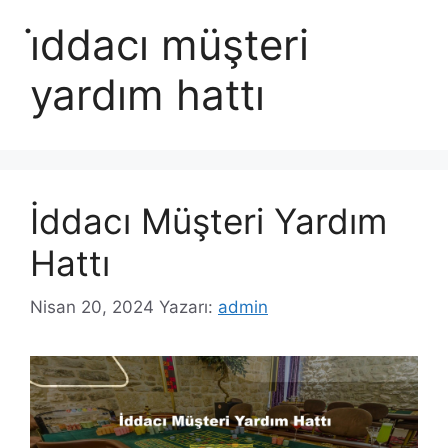
i̇ddacı müşteri
yardım hattı
İddacı Müşteri Yardım
Hattı
Nisan 20, 2024
Yazarı:
admin