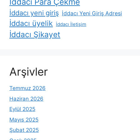
İddacı Para Çekme
İddacı yeni giriş
İddacı Yeni Giriş Adresi
İddacı üyelik
İddacı İletişim
İddacı Şikayet
Arşivler
Temmuz 2026
Haziran 2026
Eylül 2025
Mayıs 2025
Şubat 2025