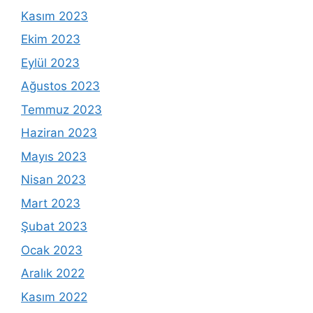
Kasım 2023
Ekim 2023
Eylül 2023
Ağustos 2023
Temmuz 2023
Haziran 2023
Mayıs 2023
Nisan 2023
Mart 2023
Şubat 2023
Ocak 2023
Aralık 2022
Kasım 2022