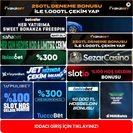
×
IDDACI GİRİŞ İÇİN TIKLAYINIZ!