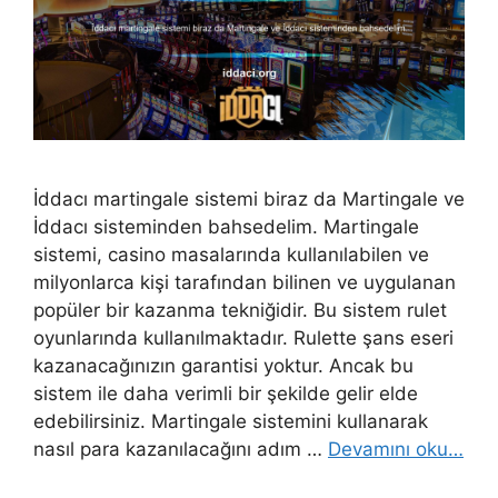
İddacı martingale sistemi biraz da Martingale ve
İddacı sisteminden bahsedelim. Martingale
sistemi, casino masalarında kullanılabilen ve
milyonlarca kişi tarafından bilinen ve uygulanan
popüler bir kazanma tekniğidir. Bu sistem rulet
oyunlarında kullanılmaktadır. Rulette şans eseri
kazanacağınızın garantisi yoktur. Ancak bu
sistem ile daha verimli bir şekilde gelir elde
edebilirsiniz. Martingale sistemini kullanarak
nasıl para kazanılacağını adım …
Devamını oku…