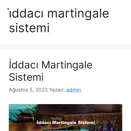
i̇ddacı martingale
sistemi
İddacı Martingale
Sistemi
Ağustos 5, 2023
Yazarı:
admin