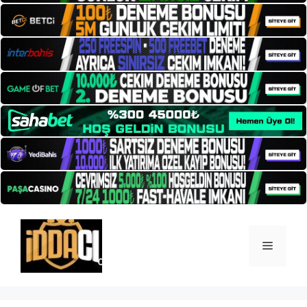
İçeriğe
atla
Menü