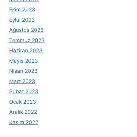
Ekim 2023
Eylül 2023
Ağustos 2023
Temmuz 2023
Haziran 2023
Mayıs 2023
Nisan 2023
Mart 2023
Şubat 2023
Ocak 2023
Aralık 2022
Kasım 2022