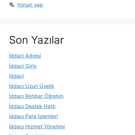
Yorum yap
Son Yazılar
İddaci Adresi
İddaci Giriş
İddaci
İddacı Uzun Üyelik
İddacı Rehber Öğretim
İddacı Destek Hattı
İddacı Para İşlemleri
İddacı Hizmet Yönetimi