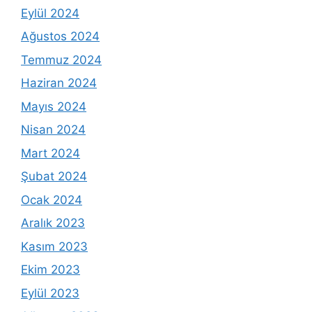
Eylül 2024
Ağustos 2024
Temmuz 2024
Haziran 2024
Mayıs 2024
Nisan 2024
Mart 2024
Şubat 2024
Ocak 2024
Aralık 2023
Kasım 2023
Ekim 2023
Eylül 2023