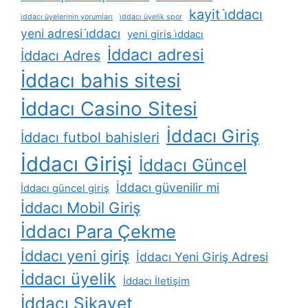
kayit i̇ddacı
i̇ddacı üyelerinin yorumları
i̇ddacı üyelik spor
yeni adresi i̇ddacı
yeni giris i̇ddacı
İddacı adresi
İddacı Adres
İddacı bahis sitesi
İddacı Casino Sitesi
İddacı Giriş
İddacı futbol bahisleri
İddacı Girişi
İddacı Güncel
İddacı güvenilir mi
İddacı güncel giriş
İddacı Mobil Giriş
İddacı Para Çekme
İddacı yeni giriş
İddacı Yeni Giriş Adresi
İddacı üyelik
İddacı İletişim
İddacı Şikayet