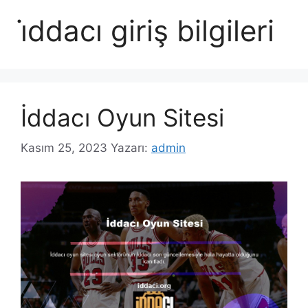
i̇ddacı giriş bilgileri
İddacı Oyun Sitesi
Kasım 25, 2023
Yazarı:
admin