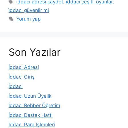
Etiketler
i̇ddacı adresi kaydet
,
i̇ddacı çeşitli oyunlar
,
i̇ddacı güvenlir mi
Yorum yap
Son Yazılar
İddaci Adresi
İddaci Giriş
İddaci
İddacı Uzun Üyelik
İddacı Rehber Öğretim
İddacı Destek Hattı
İddacı Para İşlemleri