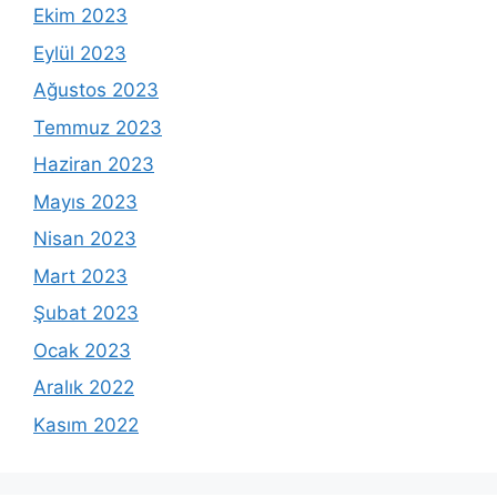
Ekim 2023
Eylül 2023
Ağustos 2023
Temmuz 2023
Haziran 2023
Mayıs 2023
Nisan 2023
Mart 2023
Şubat 2023
Ocak 2023
Aralık 2022
Kasım 2022