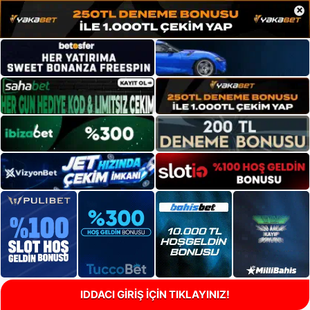
×
IDDACI GİRİŞ İÇİN TIKLAYINIZ!