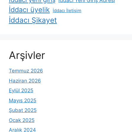
İddacı Yeni Giriş Adresi
İddacı üyelik
İddacı İletişim
İddacı Şikayet
Arşivler
Temmuz 2026
Haziran 2026
Eylül 2025
Mayıs 2025
Şubat 2025
Ocak 2025
Aralık 2024