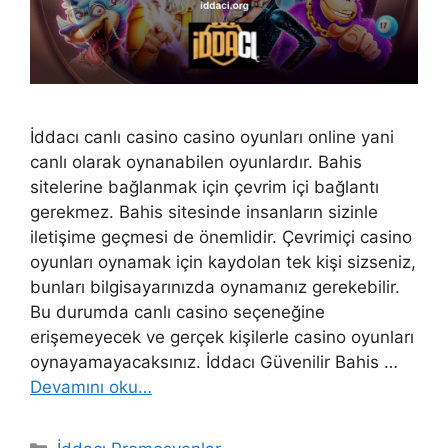
İddacı canlı casino casino oyunları online yani
canlı olarak oynanabilen oyunlardır. Bahis
sitelerine bağlanmak için çevrim içi bağlantı
gerekmez. Bahis sitesinde insanların sizinle
iletişime geçmesi de önemlidir. Çevrimiçi casino
oyunları oynamak için kaydolan tek kişi sizseniz,
bunları bilgisayarınızda oynamanız gerekebilir.
Bu durumda canlı casino seçeneğine
erişemeyecek ve gerçek kişilerle casino oyunları
oynayamayacaksınız. İddacı Güvenilir Bahis …
Devamını oku…
Kategoriler