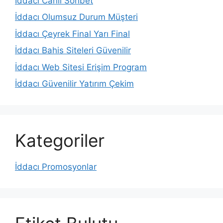
İddacı Canlı Sohbet
İddacı Olumsuz Durum Müşteri
İddacı Çeyrek Final Yarı Final
İddacı Bahis Siteleri Güvenilir
İddacı Web Sitesi Erişim Program
İddacı Güvenilir Yatırım Çekim
Kategoriler
İddacı Promosyonlar