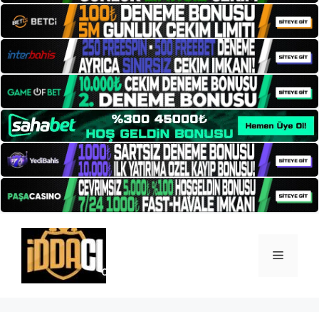
İçeriğe
atla
Menü