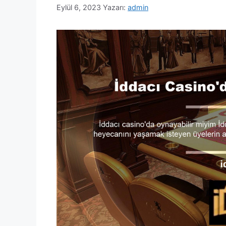
Eylül 6, 2023
Yazarı:
admin