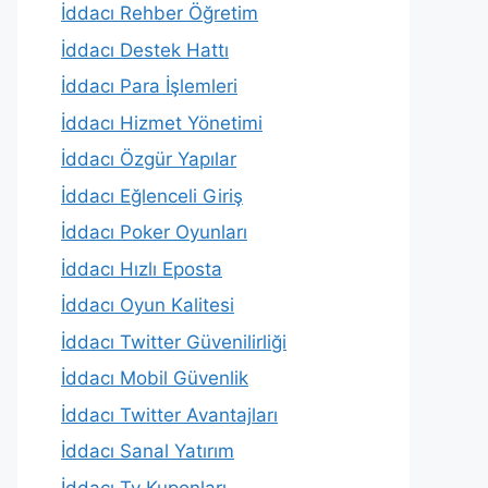
İddacı Rehber Öğretim
İddacı Destek Hattı
İddacı Para İşlemleri
İddacı Hizmet Yönetimi
İddacı Özgür Yapılar
İddacı Eğlenceli Giriş
İddacı Poker Oyunları
İddacı Hızlı Eposta
İddacı Oyun Kalitesi
İddacı Twitter Güvenilirliği
İddacı Mobil Güvenlik
İddacı Twitter Avantajları
İddacı Sanal Yatırım
İddacı Tv Kuponları