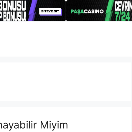
ayabilir Miyim