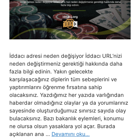
İddacı adresi neden değişiyor İddacı URL’nizi
neden değiştirmeniz gerektiği hakkında daha
fazla bilgi edinin. Yakın gelecekte
karşılaşacağınız diplerin tüm sebeplerini ve
yaptırımlarını öğrenme fırsatına sahip
olacaksınız. Yazdığımız her yazıda varlığından
haberdar olmadığınız olaylar ya da yorumlarınız
sayesinde oluşturduğumuz sınırsız sayıda olay
bulacaksınız. Bazı bakanlık eylemleri, konumu
ne olursa olsun yasaklara yol açar. Burada
açıklanan ana …
Devamını oku…