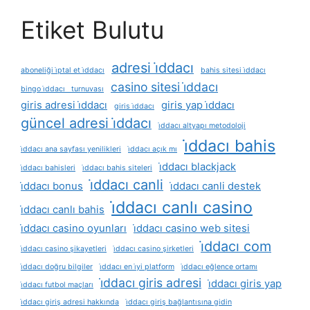
Etiket Bulutu
adresi i̇ddacı
aboneliği i̇ptal et i̇ddacı
bahis sitesi i̇ddacı
casino sitesi i̇ddacı
bingo i̇ddacı turnuvası
giris adresi i̇ddacı
giris yap i̇ddacı
giris i̇ddacı
güncel adresi i̇ddacı
i̇ddacı altyapı metodoloji
i̇ddacı bahis
i̇ddacı ana sayfası yenilikleri
i̇ddacı açık mı
i̇ddacı blackjack
i̇ddacı bahisleri
i̇ddacı bahis siteleri
i̇ddacı canli
i̇ddacı bonus
i̇ddacı canli destek
i̇ddacı canlı casino
i̇ddacı canlı bahis
i̇ddacı casino oyunları
i̇ddacı casino web sitesi
i̇ddacı com
i̇ddacı casino şikayetleri
i̇ddacı casino şirketleri
i̇ddacı doğru bilgiler
i̇ddacı en i̇yi platform
i̇ddacı eğlence ortamı
i̇ddacı giris adresi
i̇ddacı giris yap
i̇ddacı futbol maçları
i̇ddacı giriş adresi hakkında
i̇ddacı giriş bağlantısına gidin