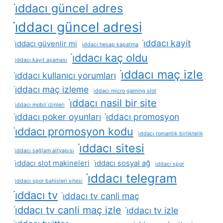
i̇ddacı güncel adres
i̇ddacı güncel adresi
i̇ddacı kayit
i̇ddacı güvenlir mi
i̇ddacı hesap kapatma
i̇ddacı kaç oldu
i̇ddacı kayıt aşaması
i̇ddacı maç izle
i̇ddacı kullanıcı yorumları
i̇ddacı maç izleme
i̇ddacı micro gaming slot
i̇ddacı nasil bir site
i̇ddacı mobil i̇zinleri
i̇ddacı poker oyunları
i̇ddacı promosyon
i̇ddacı promosyon kodu
i̇ddacı romantik birliktelik
i̇ddacı sitesi
i̇ddacı sağlam altyapısı
i̇ddacı slot makineleri
i̇ddacı sosyal ağ
i̇ddacı spor
i̇ddacı telegram
i̇ddacı spor bahisleri sitesi
i̇ddacı tv
i̇ddacı tv canli maç
i̇ddacı tv canli maç izle
i̇ddacı tv izle