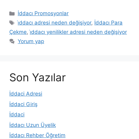
Kategoriler
İddacı Promosyonlar
Etiketler
i̇ddacı adresi neden değişiyor
,
İddacı Para
Çekme
,
i̇ddacı yenilikler adresi neden değişiyor
Yorum yap
Son Yazılar
İddaci Adresi
İddaci Giriş
İddaci
İddacı Uzun Üyelik
İddacı Rehber Öğretim