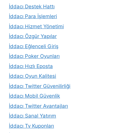
İddacı Destek Hattı
İddacı Para İşlemleri
İddacı Hizmet Yönetimi
İddacı Özgür Yapılar
İddacı Eğlenceli Giriş
İddacı Poker Oyunları
İddacı Hızlı Eposta
İddacı Oyun Kalitesi
İddacı Twitter Güvenilirliği
İddacı Mobil Güvenlik
İddacı Twitter Avantajları
İddacı Sanal Yatırım
İddacı Tv Kuponları