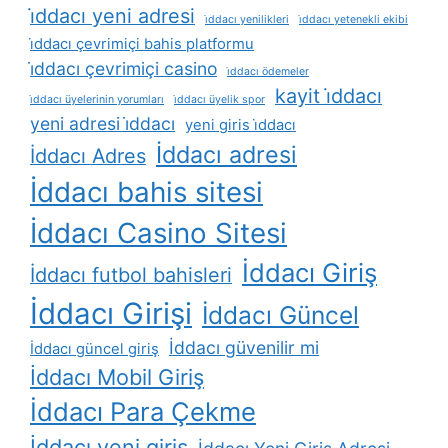
i̇ddacı yeni adresi
i̇ddacı yenilikleri
i̇ddacı yetenekli ekibi
i̇ddacı çevrimiçi bahis platformu
i̇ddacı çevrimiçi casino
i̇ddacı ödemeler
kayit i̇ddacı
i̇ddacı üyelerinin yorumları
i̇ddacı üyelik spor
yeni adresi i̇ddacı
yeni giris i̇ddacı
İddacı adresi
İddacı Adres
İddacı bahis sitesi
İddacı Casino Sitesi
İddacı Giriş
İddacı futbol bahisleri
İddacı Girişi
İddacı Güncel
İddacı güvenilir mi
İddacı güncel giriş
İddacı Mobil Giriş
İddacı Para Çekme
İddacı yeni giriş