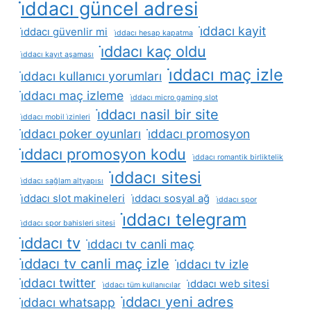
i̇ddacı güncel adresi
i̇ddacı kayit
i̇ddacı güvenlir mi
i̇ddacı hesap kapatma
i̇ddacı kaç oldu
i̇ddacı kayıt aşaması
i̇ddacı maç izle
i̇ddacı kullanıcı yorumları
i̇ddacı maç izleme
i̇ddacı micro gaming slot
i̇ddacı nasil bir site
i̇ddacı mobil i̇zinleri
i̇ddacı poker oyunları
i̇ddacı promosyon
i̇ddacı promosyon kodu
i̇ddacı romantik birliktelik
i̇ddacı sitesi
i̇ddacı sağlam altyapısı
i̇ddacı slot makineleri
i̇ddacı sosyal ağ
i̇ddacı spor
i̇ddacı telegram
i̇ddacı spor bahisleri sitesi
i̇ddacı tv
i̇ddacı tv canli maç
i̇ddacı tv canli maç izle
i̇ddacı tv izle
i̇ddacı twitter
i̇ddacı web sitesi
i̇ddacı tüm kullanıcılar
i̇ddacı yeni adres
i̇ddacı whatsapp