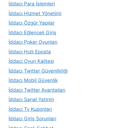
İddacı Para İşlemleri
İddacı Hizmet Yönetimi
İddacı Özgür Yapılar
İddacı Eğlenceli Giriş
İddacı Poker Oyunları
İddacı Hızlı Eposta
İddacı Oyun Kalitesi
İddacı Twitter Güvenilirliği
İddacı Mobil Güvenlik
İddacı Twitter Avantajları
İddacı Sanal Yatırım
İddacı Tv Kuponları
İddacı Giriş Sorunları