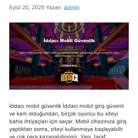
Eylül 20, 2025
Yazarı:
admin
İddacı mobil güvenlik İddacı mobil giriş güvenli
ve karlı olduğundan, birçok oyuncu bu siteyi
bahis ihtiyaçları için seçer. Mobil cihazınıza giriş
yaptıktan sonra, siteyi kullanmaya başlayabilir
ve çok para kazanabilirsiniz. Yani, taraf