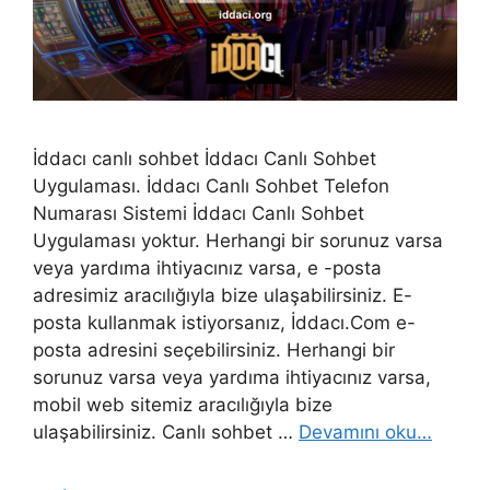
İddacı canlı sohbet İddacı Canlı Sohbet
Uygulaması. İddacı Canlı Sohbet Telefon
Numarası Sistemi İddacı Canlı Sohbet
Uygulaması yoktur. Herhangi bir sorunuz varsa
veya yardıma ihtiyacınız varsa, e -posta
adresimiz aracılığıyla bize ulaşabilirsiniz. E-
posta kullanmak istiyorsanız, İddacı.Com e-
posta adresini seçebilirsiniz. Herhangi bir
sorunuz varsa veya yardıma ihtiyacınız varsa,
mobil web sitemiz aracılığıyla bize
ulaşabilirsiniz. Canlı sohbet …
Devamını oku…