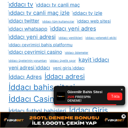
i̇ddacı tv
i̇ddacı tv canli maç
i̇ddacı tv canli maç izle
i̇ddacı tv izle
i̇ddacı twitter
i̇ddacı web sitesi
i̇ddacı tüm kullanıcılar
i̇ddacı yeni adres
i̇ddacı whatsapp
i̇ddacı yeni adresi
i̇ddacı yenilikleri
i̇ddacı yetenekli ekibi
i̇ddacı çevrimiçi bahis platformu
i̇ddacı çevrimiçi casino
i̇ddacı ödemeler
kayit i̇ddacı
i̇ddacı üyelerinin yorumları
i̇ddacı üyelik spor
yeni adresi i̇ddacı
yeni giris i̇ddacı
İddacı adresi
İddacı Adres
İddacı bahis sitesi
İddacı Casino Sitesi
İddacı Giriş
İddacı futbol bahisleri
×
İddacı Girişi
İddacı Güncel