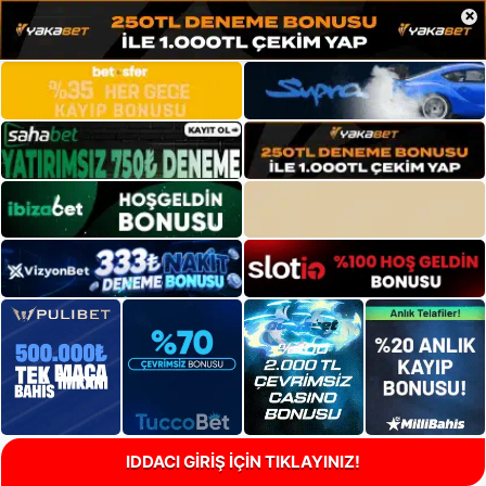
×
IDDACI GİRİŞ İÇİN TIKLAYINIZ!