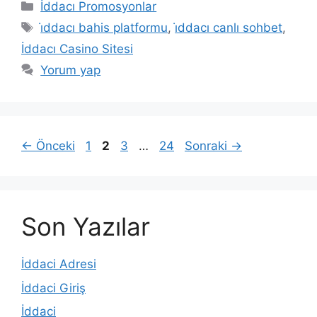
Kategoriler
İddacı Promosyonlar
Etiketler
i̇ddacı bahis platformu
,
i̇ddacı canlı sohbet
,
İddacı Casino Sitesi
Yorum yap
Sayfa
Sayfa
Sayfa
Sayfa
←
Önceki
1
2
3
…
24
Sonraki
→
Son Yazılar
İddaci Adresi
İddaci Giriş
İddaci