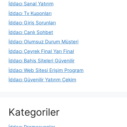
İddacı Sanal Yatırım
İddacı Tv Kuponları
İddacı Giriş Sorunları
İddacı Canlı Sohbet
İddacı Olumsuz Durum Müşteri
İddacı Çeyrek Final Yarı Final
İddacı Bahis Siteleri Güvenilir
İddacı Web Sitesi Erişim Program
İddacı Güvenilir Yatırım Çekim
Kategoriler