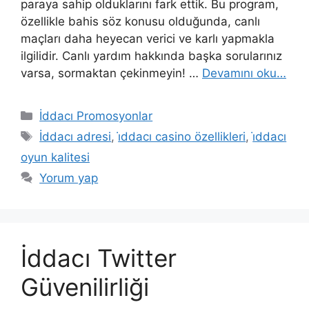
paraya sahip olduklarını fark ettik. Bu program,
özellikle bahis söz konusu olduğunda, canlı
maçları daha heyecan verici ve karlı yapmakla
ilgilidir. Canlı yardım hakkında başka sorularınız
varsa, sormaktan çekinmeyin! …
Devamını oku…
Kategoriler
İddacı Promosyonlar
Etiketler
İddacı adresi
,
i̇ddacı casino özellikleri
,
i̇ddacı
oyun kalitesi
Yorum yap
İddacı Twitter
Güvenilirliği