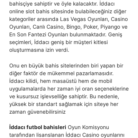
bahisçiye sahiptir ve öyle kalacaktır. İddacı
online slot bahis sitesinde bulabileceğiniz diğer
kategoriler arasında Las Vegas Oyunları, Casino
Oyunları, Canlı Casino, Bingo, Poker, Piyango ve
En Son Fantezi Oyunları bulunmaktadır. Geniş
seçimleri, İddacı geniş bir müşteri kitlesi
oluşturmasına izin verdi.
Onu en büyük bahis sitelerinden biri yapan bir
diğer faktör de mükemmel pazarlamasıdır.
İddacı kilidi, hem masaüstü hem de mobil
uygulamalarda her zaman iyi oran seçeneklerine
ve kusursuz işlevselliğe sahiptir. Bu nedenle,
yüksek bir standart sağlamak için siteye her
zaman güvenebilirsiniz
İddacı futbol bahisleri
Oyun Komisyonu
tarafından lisanslanan İddacı Casino oyunlarını