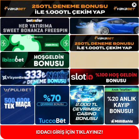
×
IDDACI GİRİŞ İÇİN TIKLAYINIZ!