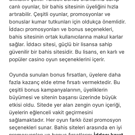
canlı oyunlar, bir bahis sitesinin üyeliğini hızla
artırabilir. Çeşitli oyunlar, promosyonlar ve
bonuslar kumar tutkunları için oldukça önemlidir.
İddacı promosyonları ve bonus seçenekleri,
bahis sitesinin ortak kullanıcılarına makul karlar
sağlar. İddacı sitesi, güçlü bir lisansa sahip
güvenilir bir bahis sitesidir. Bu lisans, en karlı ve
popüler casino oyun seçeneklerini içerir.
Oyunda sunulan bonus fırsatları, üyelere daha
fazla kazanç elde etme fırsatı vermektedir. Bu
çeşitli bonus kampanyalarının, üyeliklerin
büyümesi ve sitenin başarısı üzerinde büyük
etkisi oldu. Sitede yer alan zengin oyun içeriği,
üyelerin eğlenceli vakit geçirmesini
sağlamaktadır. Her oyun farklı özel promosyon
seçenekleri sunar. Bahis siteleri arasında en iyi
promosyonları ve bonus fırsatlarını
İddacı kayıt