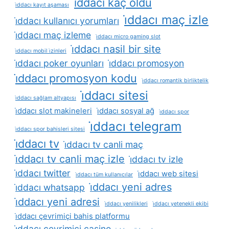
i̇ddacı kaç oldu
i̇ddacı kayıt aşaması
i̇ddacı maç izle
i̇ddacı kullanıcı yorumları
i̇ddacı maç izleme
i̇ddacı micro gaming slot
i̇ddacı nasil bir site
i̇ddacı mobil i̇zinleri
i̇ddacı poker oyunları
i̇ddacı promosyon
i̇ddacı promosyon kodu
i̇ddacı romantik birliktelik
i̇ddacı sitesi
i̇ddacı sağlam altyapısı
i̇ddacı slot makineleri
i̇ddacı sosyal ağ
i̇ddacı spor
i̇ddacı telegram
i̇ddacı spor bahisleri sitesi
i̇ddacı tv
i̇ddacı tv canli maç
i̇ddacı tv canli maç izle
i̇ddacı tv izle
i̇ddacı twitter
i̇ddacı web sitesi
i̇ddacı tüm kullanıcılar
i̇ddacı yeni adres
i̇ddacı whatsapp
i̇ddacı yeni adresi
i̇ddacı yenilikleri
i̇ddacı yetenekli ekibi
i̇ddacı çevrimiçi bahis platformu
i̇ddacı çevrimiçi casino