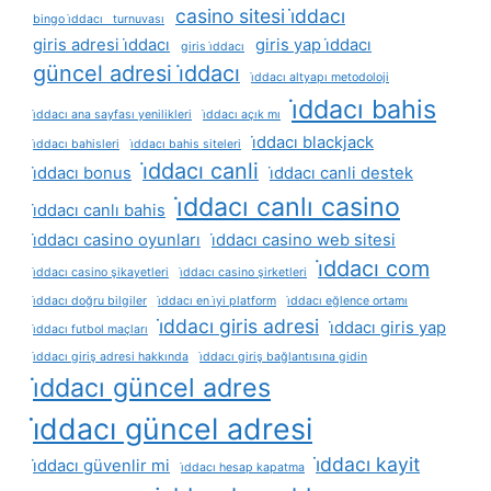
casino sitesi i̇ddacı
bingo i̇ddacı turnuvası
giris adresi i̇ddacı
giris yap i̇ddacı
giris i̇ddacı
güncel adresi i̇ddacı
i̇ddacı altyapı metodoloji
i̇ddacı bahis
i̇ddacı ana sayfası yenilikleri
i̇ddacı açık mı
i̇ddacı blackjack
i̇ddacı bahisleri
i̇ddacı bahis siteleri
i̇ddacı canli
i̇ddacı bonus
i̇ddacı canli destek
i̇ddacı canlı casino
i̇ddacı canlı bahis
i̇ddacı casino oyunları
i̇ddacı casino web sitesi
i̇ddacı com
i̇ddacı casino şikayetleri
i̇ddacı casino şirketleri
i̇ddacı doğru bilgiler
i̇ddacı en i̇yi platform
i̇ddacı eğlence ortamı
i̇ddacı giris adresi
i̇ddacı giris yap
i̇ddacı futbol maçları
i̇ddacı giriş adresi hakkında
i̇ddacı giriş bağlantısına gidin
i̇ddacı güncel adres
i̇ddacı güncel adresi
i̇ddacı kayit
i̇ddacı güvenlir mi
i̇ddacı hesap kapatma