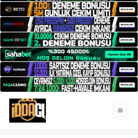
İçeriğe
atla
Menü