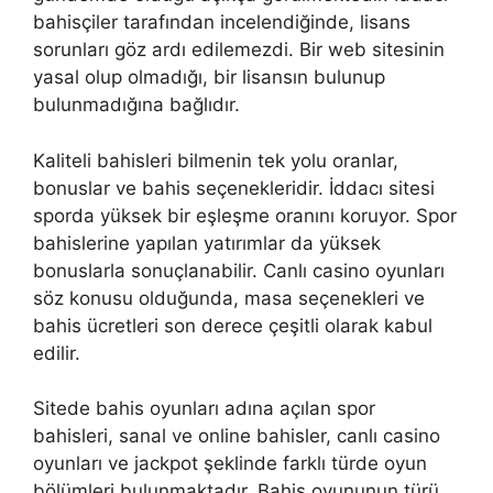
bahisçiler tarafından incelendiğinde, lisans
sorunları göz ardı edilemezdi. Bir web sitesinin
yasal olup olmadığı, bir lisansın bulunup
bulunmadığına bağlıdır.
Kaliteli bahisleri bilmenin tek yolu oranlar,
bonuslar ve bahis seçenekleridir. İddacı sitesi
sporda yüksek bir eşleşme oranını koruyor. Spor
bahislerine yapılan yatırımlar da yüksek
bonuslarla sonuçlanabilir. Canlı casino oyunları
söz konusu olduğunda, masa seçenekleri ve
bahis ücretleri son derece çeşitli olarak kabul
edilir.
Sitede bahis oyunları adına açılan spor
bahisleri, sanal ve online bahisler, canlı casino
oyunları ve jackpot şeklinde farklı türde oyun
bölümleri bulunmaktadır. Bahis oyununun türü