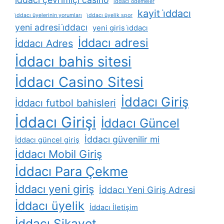
i̇ddacı ödemeler
kayit i̇ddacı
i̇ddacı üyelerinin yorumları
i̇ddacı üyelik spor
yeni adresi i̇ddacı
yeni giris i̇ddacı
İddacı adresi
İddacı Adres
İddacı bahis sitesi
İddacı Casino Sitesi
İddacı Giriş
İddacı futbol bahisleri
İddacı Girişi
İddacı Güncel
İddacı güvenilir mi
İddacı güncel giriş
İddacı Mobil Giriş
İddacı Para Çekme
İddacı yeni giriş
İddacı Yeni Giriş Adresi
İddacı üyelik
İddacı İletişim
İddacı Şikayet