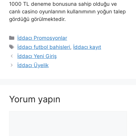
1000 TL deneme bonusuna sahip olduğu ve
canlı casino oyunlarının kullanımının yoğun talep
gördüğü görülmektedir.
Kategoriler
İddacı Promosyonlar
Etiketler
İddacı futbol bahisleri
,
İddacı kayıt
İddacı Yeni Giriş
İddacı Üyelik
Yorum yapın
Yorum