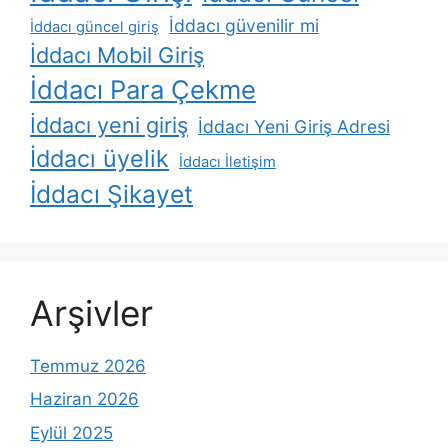
İddacı güvenilir mi
İddacı güncel giriş
İddacı Mobil Giriş
İddacı Para Çekme
İddacı yeni giriş
İddacı Yeni Giriş Adresi
İddacı üyelik
İddacı İletişim
İddacı Şikayet
Arşivler
Temmuz 2026
Haziran 2026
Eylül 2025