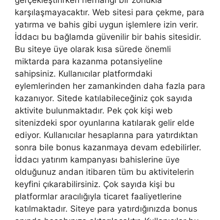
gerçekleştirirken herhangi bir zorlukla
karşılaşmayacaktır. Web sitesi para çekme, para
yatırma ve bahis gibi uygun işlemlere izin verir.
İddacı bu bağlamda güvenilir bir bahis sitesidir.
Bu siteye üye olarak kısa sürede önemli
miktarda para kazanma potansiyeline
sahipsiniz. Kullanıcılar platformdaki
eylemlerinden her zamankinden daha fazla para
kazanıyor. Sitede katılabileceğiniz çok sayıda
aktivite bulunmaktadır. Pek çok kişi web
sitenizdeki spor oyunlarına katılarak gelir elde
ediyor. Kullanıcılar hesaplarına para yatırdıktan
sonra bile bonus kazanmaya devam edebilirler.
İddacı yatırım kampanyası bahislerine üye
olduğunuz andan itibaren tüm bu aktivitelerin
keyfini çıkarabilirsiniz. Çok sayıda kişi bu
platformlar aracılığıyla ticaret faaliyetlerine
katılmaktadır. Siteye para yatırdığınızda bonus