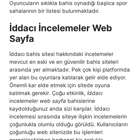
Oyuncuların sıklıkla bahis oynadığı başlıca spor
sahalarının bir listesi bulunmaktadır.
İddacı İncelemeler Web
Sayfa
İddacı bahis sitesi hakkındaki incelemeler
mevcut en eski ve en güvenilir bahis siteleri
arasında yer almaktadır. Pek çok kişi platformda
yer alan bu oyunlara katılarak gelir elde ediyor.
Önemli kar elde etmek için sitede oyuna
katılmak gerekir. Çoğu etkinlik,
İddacı
i̇ncelemeler web sayfa
bahislerine
kaydolduğunuz anda sizi karşılar. İddacı
incelemesi sırasında siteye ilişkin incelemelerin
çoğunlukla olumlu olduğu görüldü. Kullanıcıların
çoğunluğu web sitenizde bu işlemleri