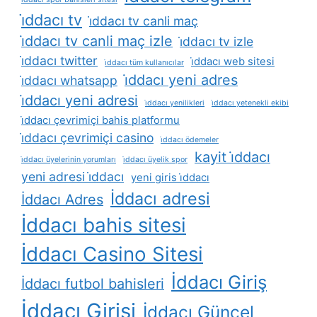
i̇ddacı tv
i̇ddacı tv canli maç
i̇ddacı tv canli maç izle
i̇ddacı tv izle
i̇ddacı twitter
i̇ddacı web sitesi
i̇ddacı tüm kullanıcılar
i̇ddacı yeni adres
i̇ddacı whatsapp
i̇ddacı yeni adresi
i̇ddacı yenilikleri
i̇ddacı yetenekli ekibi
i̇ddacı çevrimiçi bahis platformu
i̇ddacı çevrimiçi casino
i̇ddacı ödemeler
kayit i̇ddacı
i̇ddacı üyelerinin yorumları
i̇ddacı üyelik spor
yeni adresi i̇ddacı
yeni giris i̇ddacı
İddacı adresi
İddacı Adres
İddacı bahis sitesi
İddacı Casino Sitesi
İddacı Giriş
İddacı futbol bahisleri
İddacı Girişi
İddacı Güncel