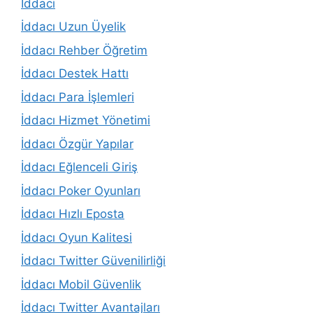
İddaci
İddacı Uzun Üyelik
İddacı Rehber Öğretim
İddacı Destek Hattı
İddacı Para İşlemleri
İddacı Hizmet Yönetimi
İddacı Özgür Yapılar
İddacı Eğlenceli Giriş
İddacı Poker Oyunları
İddacı Hızlı Eposta
İddacı Oyun Kalitesi
İddacı Twitter Güvenilirliği
İddacı Mobil Güvenlik
İddacı Twitter Avantajları