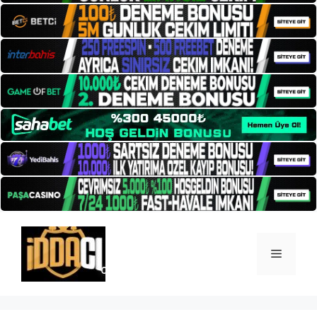
İçeriğe
atla
Menü