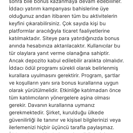
sonra bile bonus kazanmaya devam edebilirler.
İddacı yatırım kampanyası bahislerine üye
olduğunuz andan itibaren tüm bu aktivitelerin
keyfini çıkarabilirsiniz. Çok sayıda kişi bu
platformlar aracılığıyla ticaret faaliyetlerine
katılmaktadır. Siteye para yatırdığınızda bonus
anında hesabınıza aktarılacaktır. Kullanıcılar bu
tür olaylara yanıt verme olanağına sahiptir.
Ancak depozito kabul edilebilir aralıkta olmalıdır.
İddacı ödül programı sürekli olarak belirlenmiş
kurallara uyulmasını gerektirir. Program, şartlar
ve koşulların yanı sıra bonus kurallarına uygun
olarak yürütülmelidir. Etkinliğe katılmadan önce
tüm katılımcıların yönergelere aşina olması
gerekir. Davanın kurallarına uymanız
gerekmektedir. Şirket, kurulduğu ülkede
güvenilirliği ile tanınır ve kişisel bilgilerinizi veya
ilerlemenizi hiçbir üçüncü tarafla paylaşmaz.