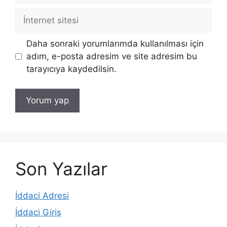
İnternet
sitesi
Daha sonraki yorumlarımda kullanılması için
adım, e-posta adresim ve site adresim bu
tarayıcıya kaydedilsin.
Son Yazılar
İddaci Adresi
İddaci Giriş