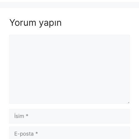
Yorum yapın
Yorum
İsim
E-
posta