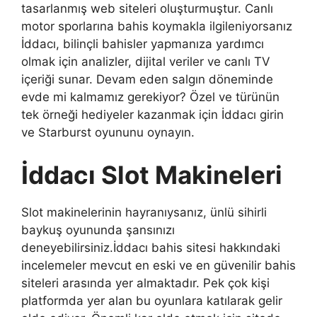
tasarlanmış web siteleri oluşturmuştur. Canlı
motor sporlarına bahis koymakla ilgileniyorsanız
İddacı, bilinçli bahisler yapmanıza yardımcı
olmak için analizler, dijital veriler ve canlı TV
içeriği sunar. Devam eden salgın döneminde
evde mi kalmamız gerekiyor? Özel ve türünün
tek örneği hediyeler kazanmak için İddacı girin
ve Starburst oyununu oynayın.
İddacı Slot Makineleri
Slot makinelerinin hayranıysanız, ünlü sihirli
baykuş oyununda şansınızı
deneyebilirsiniz.İddacı bahis sitesi hakkındaki
incelemeler mevcut en eski ve en güvenilir bahis
siteleri arasında yer almaktadır. Pek çok kişi
platformda yer alan bu oyunlara katılarak gelir