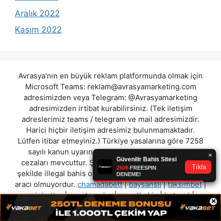
Aralık 2022
Kasım 2022
Avrasya'nın en büyük reklam platformunda olmak için
Microsoft Teams:
reklam@avrasyamarketing.com
adresimizden veya Telegram: @Avrasyamarketing
adresimizden irtibat kurabilirsiniz. (Tek iletişim
adreslerimiz teams / telegram ve mail adresimizdir.
Harici hiçbir iletişim adresimiz bulunmamaktadır.
Lütfen itibar etmeyiniz.) Türkiye yasalarına göre 7258
sayılı kanun uyarınca yasa dışı bahis oynamanın
cezaları mevcuttur. Şu an bulunduğunuz site hiç bir
şekilde illegal bahis oyunları oynatmıyor ve oynamaya
aracı olmuyordur.
chamadabett
|
baysansli
|
taksimbet
|
spinbetter
|
sportempire
|
smartbahis
|
betrout
|
×
queencasino