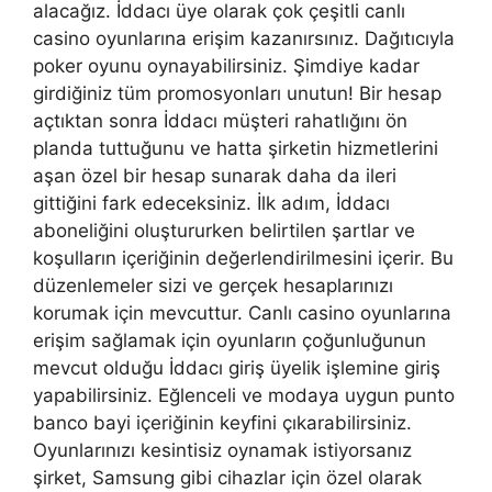
alacağız. İddacı üye olarak çok çeşitli canlı
casino oyunlarına erişim kazanırsınız. Dağıtıcıyla
poker oyunu oynayabilirsiniz. Şimdiye kadar
girdiğiniz tüm promosyonları unutun! Bir hesap
açtıktan sonra İddacı müşteri rahatlığını ön
planda tuttuğunu ve hatta şirketin hizmetlerini
aşan özel bir hesap sunarak daha da ileri
gittiğini fark edeceksiniz. İlk adım, İddacı
aboneliğini oluştururken belirtilen şartlar ve
koşulların içeriğinin değerlendirilmesini içerir. Bu
düzenlemeler sizi ve gerçek hesaplarınızı
korumak için mevcuttur. Canlı casino oyunlarına
erişim sağlamak için oyunların çoğunluğunun
mevcut olduğu İddacı giriş üyelik işlemine giriş
yapabilirsiniz. Eğlenceli ve modaya uygun punto
banco bayi içeriğinin keyfini çıkarabilirsiniz.
Oyunlarınızı kesintisiz oynamak istiyorsanız
şirket, Samsung gibi cihazlar için özel olarak