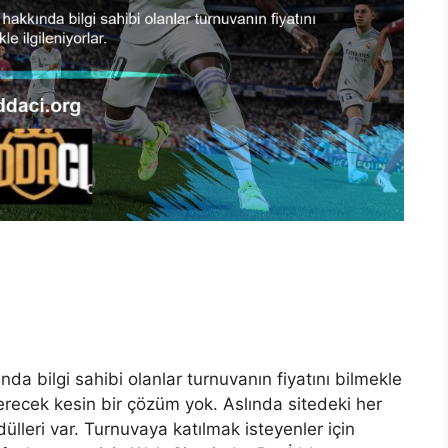
da bilgi sahibi olanlar turnuvanın fiyatını bilmekle
giderecek kesin bir çözüm yok. Aslında sitedeki her
lleri var. Turnuvaya katılmak isteyenler için