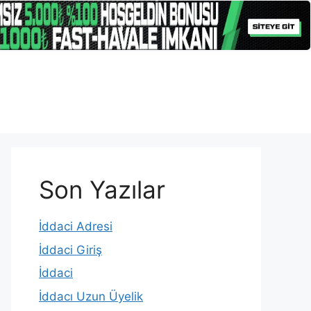
Son Yazılar
İddaci Adresi
İddaci Giriş
İddaci
İddacı Uzun Üyelik