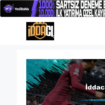
İçeriğe
atla