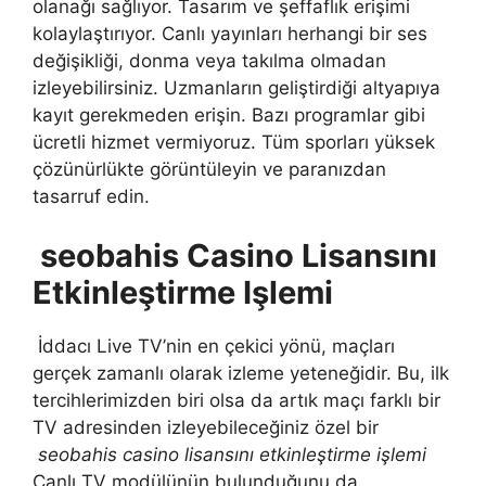
olanağı sağlıyor. Tasarım ve şeffaflık erişimi
kolaylaştırıyor. Canlı yayınları herhangi bir ses
değişikliği, donma veya takılma olmadan
izleyebilirsiniz. Uzmanların geliştirdiği altyapıya
kayıt gerekmeden erişin. Bazı programlar gibi
ücretli hizmet vermiyoruz. Tüm sporları yüksek
çözünürlükte görüntüleyin ve paranızdan
tasarruf edin.
seobahis Casino Lisansını
Etkinleştirme Işlemi
İddacı Live TV’nin en çekici yönü, maçları
gerçek zamanlı olarak izleme yeteneğidir. Bu, ilk
tercihlerimizden biri olsa da artık maçı farklı bir
TV adresinden izleyebileceğiniz özel bir
seobahis casino lisansını etkinleştirme işlemi
Canlı TV modülünün bulunduğunu da