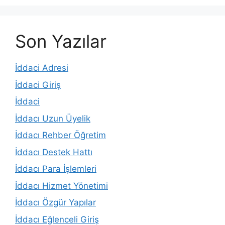
Son Yazılar
İddaci Adresi
İddaci Giriş
İddaci
İddacı Uzun Üyelik
İddacı Rehber Öğretim
İddacı Destek Hattı
İddacı Para İşlemleri
İddacı Hizmet Yönetimi
İddacı Özgür Yapılar
İddacı Eğlenceli Giriş