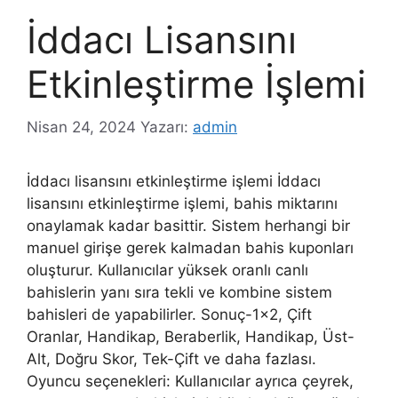
İddacı Lisansını
Etkinleştirme İşlemi
Nisan 24, 2024
Yazarı:
admin
İddacı lisansını etkinleştirme işlemi İddacı
lisansını etkinleştirme işlemi, bahis miktarını
onaylamak kadar basittir. Sistem herhangi bir
manuel girişe gerek kalmadan bahis kuponları
oluşturur. Kullanıcılar yüksek oranlı canlı
bahislerin yanı sıra tekli ve kombine sistem
bahisleri de yapabilirler. Sonuç-1×2, Çift
Oranlar, Handikap, Beraberlik, Handikap, Üst-
Alt, Doğru Skor, Tek-Çift ve daha fazlası.
Oyuncu seçenekleri: Kullanıcılar ayrıca çeyrek,