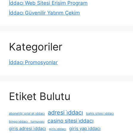
İddacı Web Sitesi Erişim Program
İddacı Güvenilir Yatırım Çekim
Kategoriler
İddacı Promosyonlar
Etiket Bulutu
adresi i̇ddacı
aboneliği i̇ptal et i̇ddacı
bahis sitesi i̇ddacı
casino sitesi i̇ddacı
bingo i̇ddacı turnuvası
giris adresi i̇ddacı
giris yap i̇ddacı
giris i̇ddacı