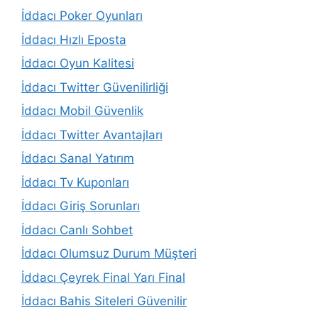
İddacı Poker Oyunları
İddacı Hızlı Eposta
İddacı Oyun Kalitesi
İddacı Twitter Güvenilirliği
İddacı Mobil Güvenlik
İddacı Twitter Avantajları
İddacı Sanal Yatırım
İddacı Tv Kuponları
İddacı Giriş Sorunları
İddacı Canlı Sohbet
İddacı Olumsuz Durum Müşteri
İddacı Çeyrek Final Yarı Final
İddacı Bahis Siteleri Güvenilir