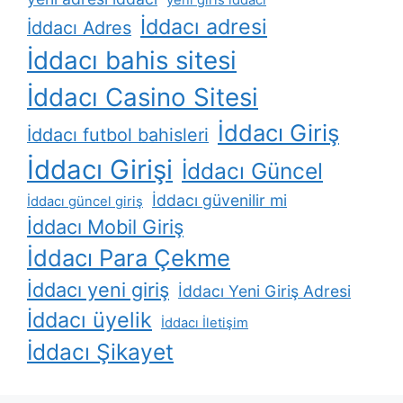
yeni giris i̇ddacı
İddacı adresi
İddacı Adres
İddacı bahis sitesi
İddacı Casino Sitesi
İddacı Giriş
İddacı futbol bahisleri
İddacı Girişi
İddacı Güncel
İddacı güvenilir mi
İddacı güncel giriş
İddacı Mobil Giriş
İddacı Para Çekme
İddacı yeni giriş
İddacı Yeni Giriş Adresi
İddacı üyelik
İddacı İletişim
İddacı Şikayet