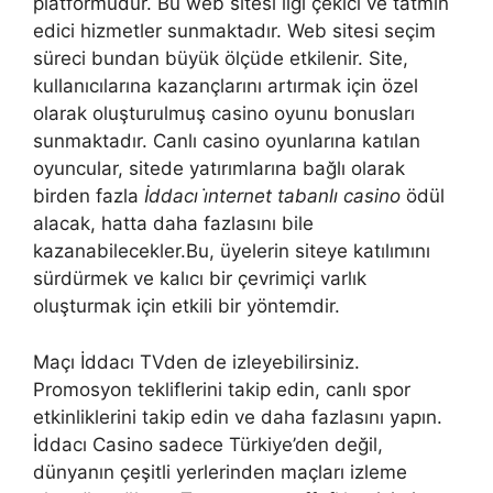
platformudur. Bu web sitesi ilgi çekici ve tatmin
edici hizmetler sunmaktadır. Web sitesi seçim
süreci bundan büyük ölçüde etkilenir. Site,
kullanıcılarına kazançlarını artırmak için özel
olarak oluşturulmuş casino oyunu bonusları
sunmaktadır. Canlı casino oyunlarına katılan
oyuncular, sitede yatırımlarına bağlı olarak
birden fazla
İddacı i̇nternet tabanlı casino
ödül
alacak, hatta daha fazlasını bile
kazanabilecekler.Bu, üyelerin siteye katılımını
sürdürmek ve kalıcı bir çevrimiçi varlık
oluşturmak için etkili bir yöntemdir.
Maçı İddacı TVden de izleyebilirsiniz.
Promosyon tekliflerini takip edin, canlı spor
etkinliklerini takip edin ve daha fazlasını yapın.
İddacı Casino sadece Türkiye’den değil,
dünyanın çeşitli yerlerinden maçları izleme