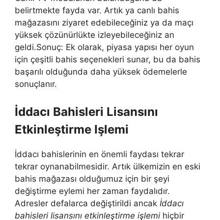
belirtmekte fayda var. Artık ya canlı bahis
mağazasını ziyaret edebileceğiniz ya da maçı
yüksek çözünürlükte izleyebileceğiniz an
geldi.Sonuç: Ek olarak, piyasa yapısı her oyun
için çeşitli bahis seçenekleri sunar, bu da bahis
başarılı olduğunda daha yüksek ödemelerle
sonuçlanır.
İddacı Bahisleri Lisansını
Etkinleştirme Işlemi
İddacı bahislerinin en önemli faydası tekrar
tekrar oynanabilmesidir. Artık ülkemizin en eski
bahis mağazası olduğumuz için bir şeyi
değiştirme eylemi her zaman faydalıdır.
Adresler defalarca değiştirildi ancak
İddacı
bahisleri lisansını etkinleştirme işlemi
hiçbir