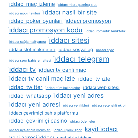
i̇ddacı maç izleme
i̇ddacı micro gaming slot
i̇ddacı nasil bir site
i̇ddacı mobil i̇zinleri
i̇ddacı poker oyunları
i̇ddacı promosyon
i̇ddacı promosyon kodu
i̇ddacı romantik birliktelik
i̇ddacı sitesi
i̇ddacı sağlam altyapısı
i̇ddacı slot makineleri
i̇ddacı sosyal ağ
i̇ddacı spor
i̇ddacı telegram
i̇ddacı spor bahisleri sitesi
i̇ddacı tv
i̇ddacı tv canli maç
i̇ddacı tv canli maç izle
i̇ddacı tv izle
i̇ddacı twitter
i̇ddacı web sitesi
i̇ddacı tüm kullanıcılar
i̇ddacı yeni adres
i̇ddacı whatsapp
i̇ddacı yeni adresi
i̇ddacı yenilikleri
i̇ddacı yetenekli ekibi
i̇ddacı çevrimiçi bahis platformu
i̇ddacı çevrimiçi casino
i̇ddacı ödemeler
kayit i̇ddacı
i̇ddacı üyelerinin yorumları
i̇ddacı üyelik spor
yeni adresi i̇ddacı