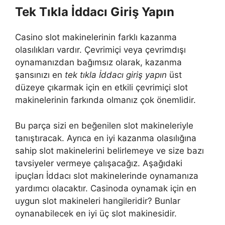
Tek Tıkla İddacı Giriş Yapın
Casino slot makinelerinin farklı kazanma
olasılıkları vardır. Çevrimiçi veya çevrimdışı
oynamanızdan bağımsız olarak, kazanma
şansınızı en
tek tıkla İddacı giriş yapın
üst
düzeye çıkarmak için en etkili çevrimiçi slot
makinelerinin farkında olmanız çok önemlidir.
Bu parça sizi en beğenilen slot makineleriyle
tanıştıracak. Ayrıca en iyi kazanma olasılığına
sahip slot makinelerini belirlemeye ve size bazı
tavsiyeler vermeye çalışacağız. Aşağıdaki
ipuçları İddacı slot makinelerinde oynamanıza
yardımcı olacaktır. Casinoda oynamak için en
uygun slot makineleri hangileridir? Bunlar
oynanabilecek en iyi üç slot makinesidir.