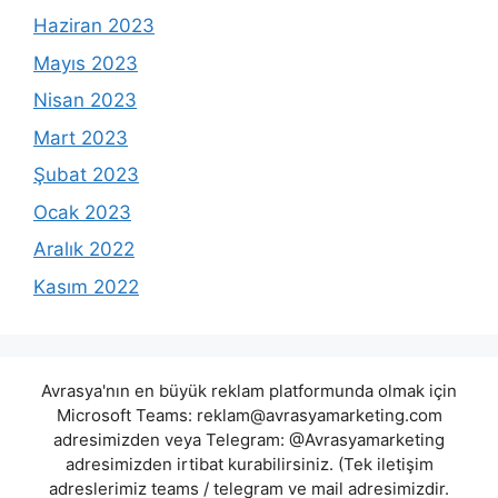
Haziran 2023
Mayıs 2023
Nisan 2023
Mart 2023
Şubat 2023
Ocak 2023
Aralık 2022
Kasım 2022
Avrasya'nın en büyük reklam platformunda olmak için
Microsoft Teams:
reklam@avrasyamarketing.com
adresimizden veya Telegram: @Avrasyamarketing
adresimizden irtibat kurabilirsiniz. (Tek iletişim
adreslerimiz teams / telegram ve mail adresimizdir.