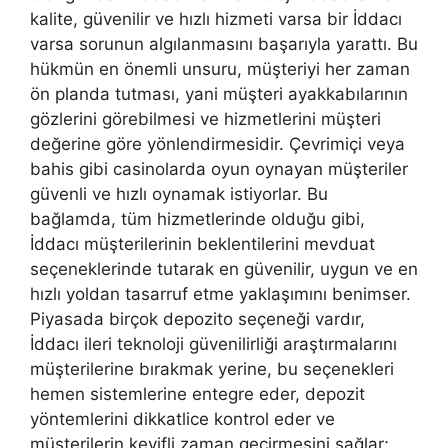
kalite, güvenilir ve hızlı hizmeti varsa bir İddacı
varsa sorunun algılanmasını başarıyla yarattı. Bu
hükmün en önemli unsuru, müşteriyi her zaman
ön planda tutması, yani müşteri ayakkabılarının
gözlerini görebilmesi ve hizmetlerini müşteri
değerine göre yönlendirmesidir. Çevrimiçi veya
bahis gibi casinolarda oyun oynayan müşteriler
güvenli ve hızlı oynamak istiyorlar. Bu
bağlamda, tüm hizmetlerinde olduğu gibi,
İddacı müşterilerinin beklentilerini mevduat
seçeneklerinde tutarak en güvenilir, uygun ve en
hızlı yoldan tasarruf etme yaklaşımını benimser.
Piyasada birçok depozito seçeneği vardır,
İddacı ileri teknoloji güvenilirliği araştırmalarını
müşterilerine bırakmak yerine, bu seçenekleri
hemen sistemlerine entegre eder, depozit
yöntemlerini dikkatlice kontrol eder ve
müşterilerin keyifli zaman geçirmesini sağlar;