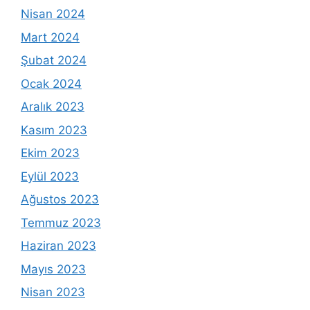
Nisan 2024
Mart 2024
Şubat 2024
Ocak 2024
Aralık 2023
Kasım 2023
Ekim 2023
Eylül 2023
Ağustos 2023
Temmuz 2023
Haziran 2023
Mayıs 2023
Nisan 2023