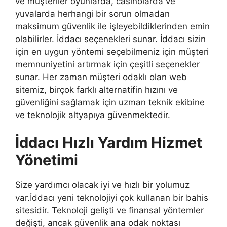
ve müşteriler oyunlarda, casinolarda ve
yuvalarda herhangi bir sorun olmadan
maksimum güvenlik ile işleyebildiklerinden emin
olabilirler. İddacı seçenekleri sunar. İddacı sizin
için en uygun yöntemi seçebilmeniz için müşteri
memnuniyetini artırmak için çeşitli seçenekler
sunar. Her zaman müşteri odaklı olan web
sitemiz, birçok farklı alternatifin hızını ve
güvenliğini sağlamak için uzman teknik ekibine
ve teknolojik altyapıya güvenmektedir.
İddacı Hızlı Yardım Hizmet
Yönetimi
Size yardımcı olacak iyi ve hızlı bir yolumuz
var.İddacı yeni teknolojiyi çok kullanan bir bahis
sitesidir. Teknoloji gelişti ve finansal yöntemler
değişti, ancak güvenlik ana odak noktası