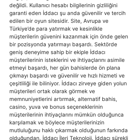
değildi. Kullanıcı hesabı bilgilerinin gizliliğini
garanti eden İddacı şu anda güvenilir ve tercih
edilen bir oyun sitesidir. Site, Avrupa ve
Türkiye’de para yatırmak ve kesinlikle
müşterilerin güvenini kazanmak için önde gelen
bir pozisyonda yatırmayı başardı. Sektörde
geniş deneyime sahip bir ekiple İddacı
müşterilerinin isteklerini ve ihtiyaçlarını asimile
etmeyi başardı, her gün bahislerde ön plana
çıkmayı başardı ve güvenilir ve hızlı hizmeti ve
çeşitliliği ile biliniyor. İddacı zirveye giden yolun
müşterileri ortak olarak görmek ve
memnuniyetlerini artırmak, alternatif bahis,
casino, yuva ve bonus seçeneklerinin
müşterilerinin ihtiyaçlarını mümkün olduğunca
karşılamak ve böylece müşterilerinizin
mutluluğunu haklı çıkarmak olduğunun farkında
olduğundan. İddacı İleri Teknoloji. İddacı sürekli