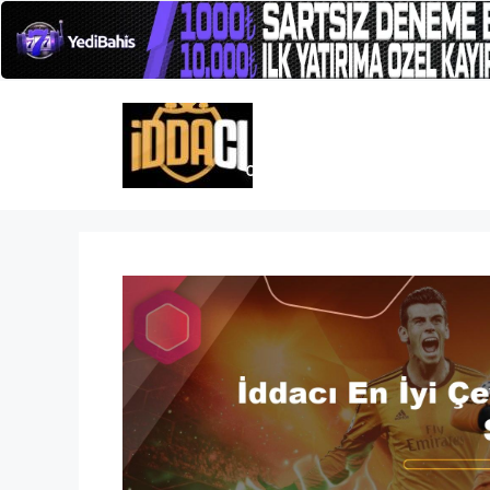
İçeriğe
atla