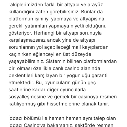
rakiplerimizden farklı bir altyapı ve arayüz
kullandığını zaten görebilirsiniz. Bunlar da
platformun işini iyi yapmaya ve altyapısına
gerekli yatırımları yapmaya niyetli olduğunu
gösteriyor. Herhangi bir altyapı sorunuyla
karşılaşmazsınız ancak yine de altyapı
sorunlarının yol açabileceği mali kayıplardan
kaçınırken eğlenceyi en üst düzeyde
yaşayabilirsiniz. Sistemin bilinen platformlardan
biri olması özellikle canlı casino alanında
beklentileri karşılayan bir yoğunluğu garanti
etmektedir. Bu, oyuncuların günün geç
saatlerine kadar diğer oyuncularla
sosyalleşmesine ve gerçek bir casinoya resmen
katılıyormuş gibi hissetmelerine olanak tanır.
İddacı bölümü ile hemen hemen aynı talep olan
İddacı Casino’ya bakarsanız, sektörde resmen