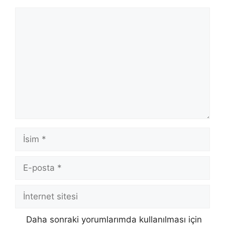
Yorum
İsim
E-
posta
İnternet
sitesi
Daha sonraki yorumlarımda kullanılması için