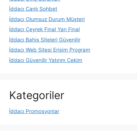
İddacı Canlı Sohbet
İddacı Olumsuz Durum Müşteri
İddacı Çeyrek Final Yarı Final
İddacı Bahis Siteleri Güvenilir
İddacı Web Sitesi Erişim Program
İddacı Güvenilir Yatırım Çekim
Kategoriler
İddacı Promosyonlar