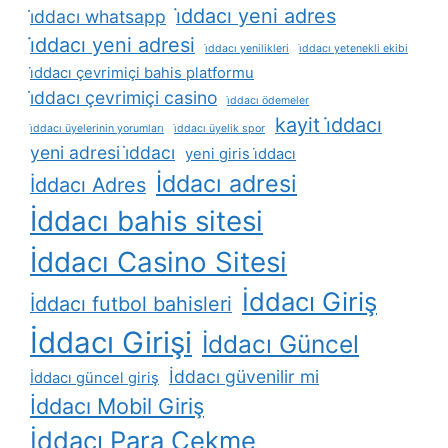
i̇ddacı yeni adres
i̇ddacı whatsapp
i̇ddacı yeni adresi
i̇ddacı yenilikleri
i̇ddacı yetenekli ekibi
i̇ddacı çevrimiçi bahis platformu
i̇ddacı çevrimiçi casino
i̇ddacı ödemeler
kayit i̇ddacı
i̇ddacı üyelerinin yorumları
i̇ddacı üyelik spor
yeni adresi i̇ddacı
yeni giris i̇ddacı
İddacı adresi
İddacı Adres
İddacı bahis sitesi
İddacı Casino Sitesi
İddacı Giriş
İddacı futbol bahisleri
İddacı Girişi
İddacı Güncel
İddacı güvenilir mi
İddacı güncel giriş
İddacı Mobil Giriş
İddacı Para Çekme