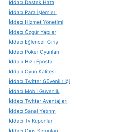
İddacı Destek Hattı
İddacı Para İşlemleri
İddacı Hizmet Yönetimi
İddacı Özgür Yapılar
İddacı Eğlenceli Giriş
İddacı Poker Oyunları
İddacı Hızlı Eposta
İddacı Oyun Kalitesi
İddacı Twitter Güvenilirliği
İddacı Mobil Güvenlik
İddacı Twitter Avantajları
İddacı Sanal Yatırım
İddacı Tv Kuponları
İddacı Giriş Sorunları