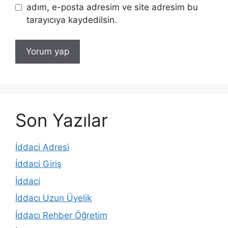
adım, e-posta adresim ve site adresim bu
tarayıcıya kaydedilsin.
Son Yazılar
İddaci Adresi
İddaci Giriş
İddaci
İddacı Uzun Üyelik
İddacı Rehber Öğretim