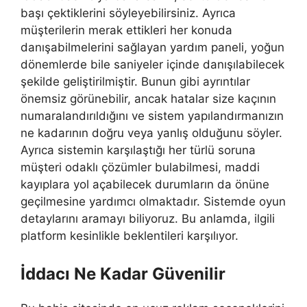
başı çektiklerini söyleyebilirsiniz. Ayrıca
müşterilerin merak ettikleri her konuda
danışabilmelerini sağlayan yardım paneli, yoğun
dönemlerde bile saniyeler içinde danışılabilecek
şekilde geliştirilmiştir. Bunun gibi ayrıntılar
önemsiz görünebilir, ancak hatalar size kaçının
numaralandırıldığını ve sistem yapılandırmanızın
ne kadarının doğru veya yanlış olduğunu söyler.
Ayrıca sistemin karşılaştığı her türlü soruna
müşteri odaklı çözümler bulabilmesi, maddi
kayıplara yol açabilecek durumların da önüne
geçilmesine yardımcı olmaktadır. Sistemde oyun
detaylarını aramayı biliyoruz. Bu anlamda, ilgili
platform kesinlikle beklentileri karşılıyor.
İddacı Ne Kadar Güvenilir