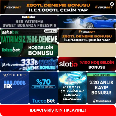
×
IDDACI GİRİŞ İÇİN TIKLAYINIZ!