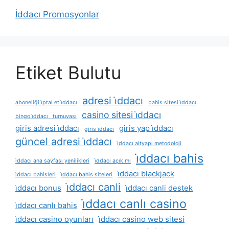
İddacı Promosyonlar
Etiket Bulutu
adresi i̇ddacı
aboneliği i̇ptal et i̇ddacı
bahis sitesi i̇ddacı
casino sitesi i̇ddacı
bingo i̇ddacı turnuvası
giris adresi i̇ddacı
giris yap i̇ddacı
giris i̇ddacı
güncel adresi i̇ddacı
i̇ddacı altyapı metodoloji
i̇ddacı bahis
i̇ddacı ana sayfası yenilikleri
i̇ddacı açık mı
i̇ddacı blackjack
i̇ddacı bahisleri
i̇ddacı bahis siteleri
i̇ddacı canli
i̇ddacı bonus
i̇ddacı canli destek
i̇ddacı canlı casino
i̇ddacı canlı bahis
i̇ddacı casino oyunları
i̇ddacı casino web sitesi