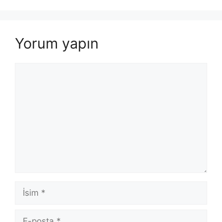
Yorum yapın
Yorum
İsim
E-