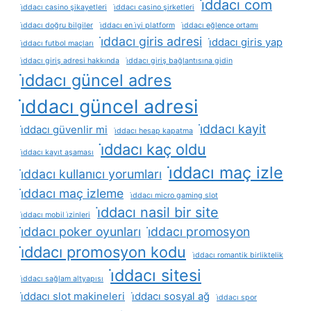
i̇ddacı com
i̇ddacı casino şikayetleri
i̇ddacı casino şirketleri
i̇ddacı doğru bilgiler
i̇ddacı en i̇yi platform
i̇ddacı eğlence ortamı
i̇ddacı giris adresi
i̇ddacı giris yap
i̇ddacı futbol maçları
i̇ddacı giriş adresi hakkında
i̇ddacı giriş bağlantısına gidin
i̇ddacı güncel adres
i̇ddacı güncel adresi
i̇ddacı kayit
i̇ddacı güvenlir mi
i̇ddacı hesap kapatma
i̇ddacı kaç oldu
i̇ddacı kayıt aşaması
i̇ddacı maç izle
i̇ddacı kullanıcı yorumları
i̇ddacı maç izleme
i̇ddacı micro gaming slot
i̇ddacı nasil bir site
i̇ddacı mobil i̇zinleri
i̇ddacı poker oyunları
i̇ddacı promosyon
i̇ddacı promosyon kodu
i̇ddacı romantik birliktelik
i̇ddacı sitesi
i̇ddacı sağlam altyapısı
i̇ddacı slot makineleri
i̇ddacı sosyal ağ
i̇ddacı spor