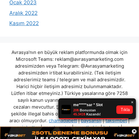
Ocak 2023
Aralık 2022
Kasım 2022
Avrasya'nın en büyük reklam platformunda olmak için
Microsoft Teams:
reklam@avrasyamarketing.com
adresimizden veya Telegram: @Avrasyamarketing
adresimizden irtibat kurabilirsiniz. (Tek iletişim
adreslerimiz teams / telegram ve mail adresimizdir.
Harici hiçbir iletişim adresimiz bulunmamaktadır.
Lütfen itibar etmeyiniz.) Türkiye yasalarına göre 7258
sayılı kanun uyarınca yasa dışı bahis oynamanın
cezaları mevcuttur. Şu an bulunduğunuz site hiç bir
şekilde illegal bahis oyunları oynatmıyor ve oynamaya
aracı olmuyordur.
chamadabett
|
baysansli
|
taksimbet
|
spinbetter
|
sportempire
|
smartbahis
|
betrout
|
×
queencasino