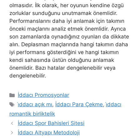
olmasıdır. İlk olarak, her oyunun kendine özgü
zorluklar sunduğunu unutmamak önemlidir.
Performanslarını daha iyi anlamak için takımın
önceki maçlarını analiz etmek önemlidir. Ayrıca
son zamanlarda oynadığınız oyunları da dikkate
alın. Deplasman maçlarında hangi takımın daha
iyi performans gösterdiğini ve hangi takımın
kendi sahasında üstün olduğunu anlamak
önemlidir. Bazı hatalar dengelenebilir veya
dengelenebilir.
Kategoriler
İddacı Promosyonlar
Etiketler
i̇ddacı açık mı
,
İddacı Para Çekme
,
i̇ddacı
romantik birliktelik
İddacı Spor Bahisleri Sitesi
İddacı Altyapı Metodoloji