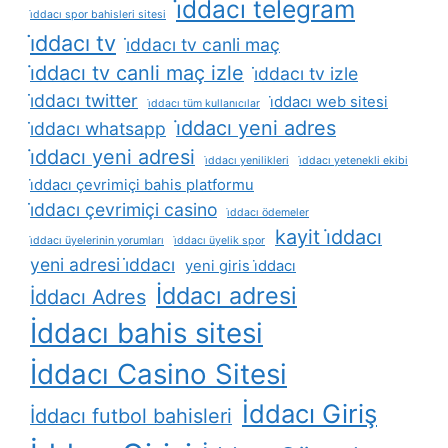
i̇ddacı telegram
i̇ddacı spor bahisleri sitesi
i̇ddacı tv
i̇ddacı tv canli maç
i̇ddacı tv canli maç izle
i̇ddacı tv izle
i̇ddacı twitter
i̇ddacı web sitesi
i̇ddacı tüm kullanıcılar
i̇ddacı yeni adres
i̇ddacı whatsapp
i̇ddacı yeni adresi
i̇ddacı yenilikleri
i̇ddacı yetenekli ekibi
i̇ddacı çevrimiçi bahis platformu
i̇ddacı çevrimiçi casino
i̇ddacı ödemeler
kayit i̇ddacı
i̇ddacı üyelerinin yorumları
i̇ddacı üyelik spor
yeni adresi i̇ddacı
yeni giris i̇ddacı
İddacı adresi
İddacı Adres
İddacı bahis sitesi
İddacı Casino Sitesi
İddacı Giriş
İddacı futbol bahisleri