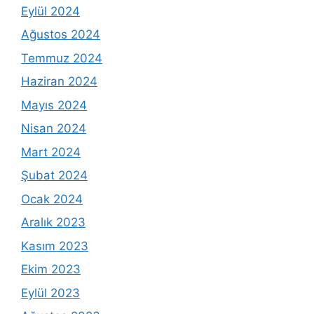
Eylül 2024
Ağustos 2024
Temmuz 2024
Haziran 2024
Mayıs 2024
Nisan 2024
Mart 2024
Şubat 2024
Ocak 2024
Aralık 2023
Kasım 2023
Ekim 2023
Eylül 2023