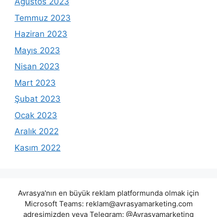
Ağustos 2023
Temmuz 2023
Haziran 2023
Mayıs 2023
Nisan 2023
Mart 2023
Şubat 2023
Ocak 2023
Aralık 2022
Kasım 2022
Avrasya'nın en büyük reklam platformunda olmak için
Microsoft Teams:
reklam@avrasyamarketing.com
adresimizden veya Telegram: @Avrasyamarketing