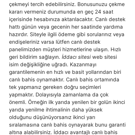
çekmeyi tercih edebilirsiniz. Bonusunuzu çekme
kararı vermeniz durumunda en geç 24 saat
içerisinde hesabınıza aktarılacaktır. Canlı destek
hattı günün veya gecenin her saatinde yardıma
hazırdır. Siteyle ilgili ödeme gibi sorularınız veya
endişeleriniz varsa lütfen canlı destek
panelimizden müşteri hizmetlerine ulaşın. Hızlı
geri bildirim sağlayın.
İddacı sitesi
web sitesi
isim değişikliğine uğradı. Kazanmayı
garantilemenin en hızlı ve basit yollarından biri
canlı bahis oynamaktır. Canlı bahis ortamında
tek yapmanız gereken doğru seçimleri
yapmaktır. Dolayısıyla zamanlama da çok
önemli. Örneğin ilk yarıda yenilen bir golün ikinci
yarıda yenilme ihtimalinin daha yüksek
olduğunu düşünüyorsanız ikinci yarı
sıralamasına canlı bahis oynayarak bunu garanti
altına alabilirsiniz. İddacı avantajlı canlı bahis