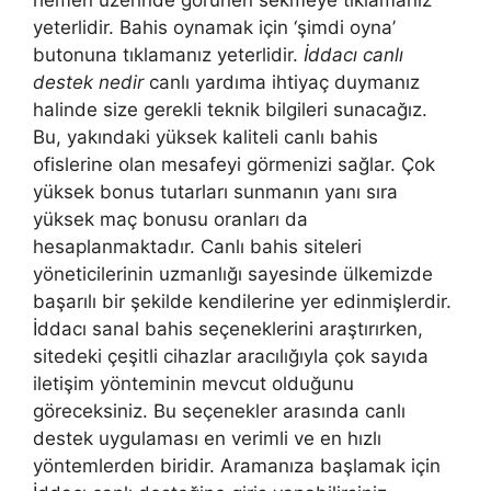
yeterlidir. Bahis oynamak için ‘şimdi oyna’
butonuna tıklamanız yeterlidir.
İddacı canlı
destek nedir
canlı yardıma ihtiyaç duymanız
halinde size gerekli teknik bilgileri sunacağız.
Bu, yakındaki yüksek kaliteli canlı bahis
ofislerine olan mesafeyi görmenizi sağlar. Çok
yüksek bonus tutarları sunmanın yanı sıra
yüksek maç bonusu oranları da
hesaplanmaktadır. Canlı bahis siteleri
yöneticilerinin uzmanlığı sayesinde ülkemizde
başarılı bir şekilde kendilerine yer edinmişlerdir.
İddacı sanal bahis seçeneklerini araştırırken,
sitedeki çeşitli cihazlar aracılığıyla çok sayıda
iletişim yönteminin mevcut olduğunu
göreceksiniz. Bu seçenekler arasında canlı
destek uygulaması en verimli ve en hızlı
yöntemlerden biridir. Aramanıza başlamak için