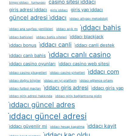
casino sitesi i̇ddacı
bingo i̇ddacı turnuvası
giris adresi i̇ddacı
giris yap i̇ddacı
giris i̇ddacı
güncel adresi i̇ddacı
i̇ddacı altyapı metodoloji
i̇ddacı bahis
i̇ddacı ana sayfası yenilikleri
i̇ddacı açık mı
i̇ddacı blackjack
i̇ddacı bahisleri
i̇ddacı bahis siteleri
i̇ddacı canli
i̇ddacı bonus
i̇ddacı canli destek
i̇ddacı canlı casino
i̇ddacı canlı bahis
i̇ddacı casino oyunları
i̇ddacı casino web sitesi
i̇ddacı com
i̇ddacı casino şikayetleri
i̇ddacı casino şirketleri
i̇ddacı doğru bilgiler
i̇ddacı en i̇yi platform
i̇ddacı eğlence ortamı
i̇ddacı giris adresi
i̇ddacı giris yap
i̇ddacı futbol maçları
i̇ddacı giriş adresi hakkında
i̇ddacı giriş bağlantısına gidin
i̇ddacı güncel adres
i̇ddacı güncel adresi
i̇ddacı kayit
i̇ddacı güvenlir mi
i̇ddacı hesap kapatma
i̇ddacı kaç oldu