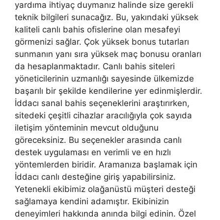
yardıma ihtiyaç duymanız halinde size gerekli
teknik bilgileri sunacağız. Bu, yakındaki yüksek
kaliteli canlı bahis ofislerine olan mesafeyi
görmenizi sağlar. Çok yüksek bonus tutarları
sunmanın yanı sıra yüksek maç bonusu oranları
da hesaplanmaktadır. Canlı bahis siteleri
yöneticilerinin uzmanlığı sayesinde ülkemizde
başarılı bir şekilde kendilerine yer edinmişlerdir.
İddacı sanal bahis seçeneklerini araştırırken,
sitedeki çeşitli cihazlar aracılığıyla çok sayıda
iletişim yönteminin mevcut olduğunu
göreceksiniz. Bu seçenekler arasında canlı
destek uygulaması en verimli ve en hızlı
yöntemlerden biridir. Aramanıza başlamak için
İddacı canlı desteğine giriş yapabilirsiniz.
Yetenekli ekibimiz olağanüstü müşteri desteği
sağlamaya kendini adamıştır. Ekibinizin
deneyimleri hakkında anında bilgi edinin. Özel