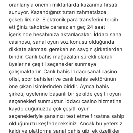
oranlarıyla önemli miktarlarda kazanma fırsatı
sunuyor. Kazandığınız tutarı zahmetsizce
çekebilirsiniz. Elektronik para transferini tercih
ettiğiniz takdirde paranız en geç 24 saat
içerisinde hesabınıza aktarılacaktır. İddacı sanal
casinosu, sanal oyun söz konusu olduğunda
dikkate alınması gereken en saygın şirketlerden
biridir. Canlı bahis mağazaları sürekli olarak
üyelerine çeşitli seçenekler sunmaya
çalışmaktadır. Canlı bahis İddacı sanal casino
ofisi, spor bahisleri ve canlı bahis sektörünün
öne çıkan isimlerinden biridir. Ayrıca bahis
şirketi, üyelerine başarılı bir şekilde çeşitli oyun
seçenekleri sunmuştur. İddacı casino hizmetine
kaydolduğunuzda çok çeşitli oyun
seçenekleriyle şansınızı test etme fırsatına sahip
olduğunuzu keşfedeceksiniz. Ancak bu yetersiz
kaldı ve platforma sanal bahis gibi ek özellikler