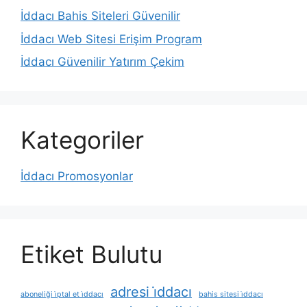
İddacı Bahis Siteleri Güvenilir
İddacı Web Sitesi Erişim Program
İddacı Güvenilir Yatırım Çekim
Kategoriler
İddacı Promosyonlar
Etiket Bulutu
adresi i̇ddacı
aboneliği i̇ptal et i̇ddacı
bahis sitesi i̇ddacı