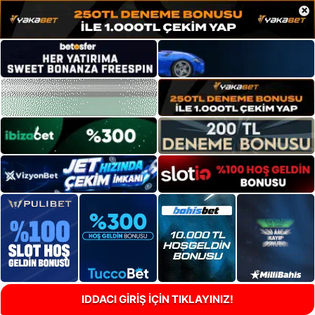
×
IDDACI GİRİŞ İÇİN TIKLAYINIZ!