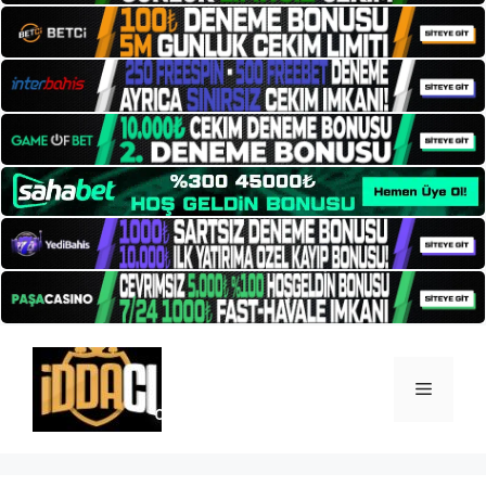
İçeriğe
atla
Menü