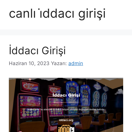
canlı i̇ddacı girişi
İddacı Girişi
Haziran 10, 2023
Yazarı:
admin