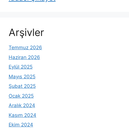
Arşivler
Temmuz 2026
Haziran 2026
Eylül 2025
Mayıs 2025
Şubat 2025
Ocak 2025
Aralık 2024
Kasım 2024
Ekim 2024