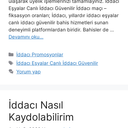
ulaşarak üyelik işlemlerinizi tamamlayınız. İddacı
Eşyalar Canlı İddacı Güvenilir İddacı maçı –
fiksasyon oranları; İddacı, yıllardır iddacı eşyalar
canlı iddacı güvenilir bahis hizmetleri sunan
deneyimli platformlardan biridir. Bahisler de …
Devamını oku…
Kategoriler
İddacı Promosyonlar
Etiketler
İddacı Eşyalar Canlı İddacı Güvenilir
Yorum yap
İddacı Nasıl
Kaydolabilirim