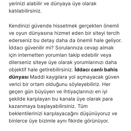
yerinizi alabilir ve dünyaya üye olarak
katılabilirsiniz.
Kendinizi güvende hissetmek gerçekten önemli
ve oyun dünyasına hizmet eden bir siteyi tercih
ederseniz bu detay daha da önemli hale geliyor.
İddacı güvenilir mi? Sorularınıza cevap almak
için internetten yorumları takip edebilir veya
dilerseniz siteye üye olarak yorumlarınızı daha
objektif hale getirebilirsiniz.
İddacı canlı bahis
dünyası
Maddi kaygılara yol açmayacak güven
verici bir ortam olduğunu söyleyebiliriz. Her
geçen gün büyüyen ve ihtiyaçlarınızı en iyi
şekilde karşılayan bu kanala üye olarak para
kazanmaya başlayabilirsiniz. Tüm
beklentilerinizi karşılayacağını düşünüyoruz ve
binlerce üye bizimle aynı fikirde görünüyor.