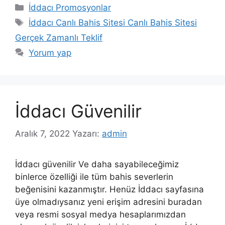
Kategoriler
İddacı Promosyonlar
Etiketler
İddacı Canlı Bahis Sitesi Canlı Bahis Sitesi
Gerçek Zamanlı Teklif
Yorum yap
İddacı Güvenilir
Aralık 7, 2022
Yazarı:
admin
İddacı güvenilir Ve daha sayabileceğimiz
binlerce özelliği ile tüm bahis severlerin
beğenisini kazanmıştır. Henüz İddacı sayfasına
üye olmadıysanız yeni erişim adresini buradan
veya resmi sosyal medya hesaplarımızdan