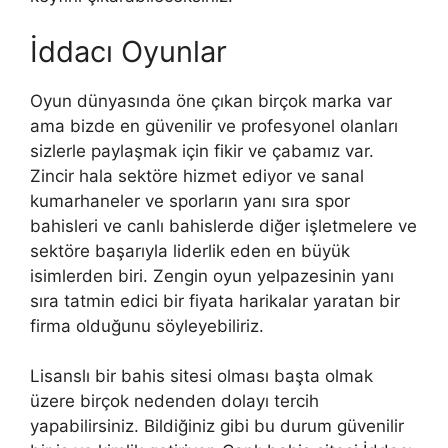
İddacı Oyunlar
Oyun dünyasında öne çıkan birçok marka var
ama bizde en güvenilir ve profesyonel olanları
sizlerle paylaşmak için fikir ve çabamız var.
Zincir hala sektöre hizmet ediyor ve sanal
kumarhaneler ve sporların yanı sıra spor
bahisleri ve canlı bahislerde diğer işletmelere ve
sektöre başarıyla liderlik eden en büyük
isimlerden biri. Zengin oyun yelpazesinin yanı
sıra tatmin edici bir fiyata harikalar yaratan bir
firma olduğunu söyleyebiliriz.
Lisanslı bir bahis sitesi olması başta olmak
üzere birçok nedenden dolayı tercih
yapabilirsiniz. Bildiğiniz gibi bu durum güvenilir