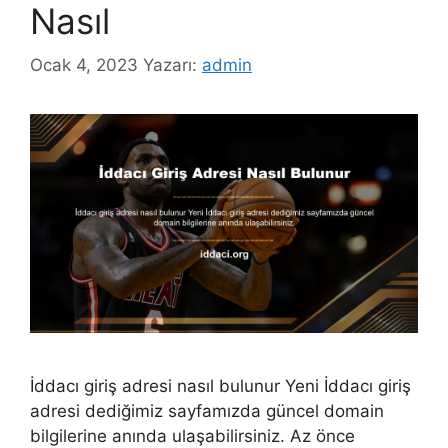
Nasıl
Ocak 4, 2023
Yazarı:
admin
İddacı giriş adresi nasıl bulunur Yeni İddacı giriş
adresi dediğimiz sayfamızda güncel domain
bilgilerine anında ulaşabilirsiniz. Az önce