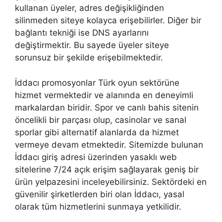
kullanan üyeler, adres değişikliğinden
silinmeden siteye kolayca erişebilirler. Diğer bir
bağlantı tekniği ise DNS ayarlarını
değiştirmektir. Bu sayede üyeler siteye
sorunsuz bir şekilde erişebilmektedir.
İddacı promosyonlar Türk oyun sektörüne
hizmet vermektedir ve alanında en deneyimli
markalardan biridir. Spor ve canlı bahis sitenin
öncelikli bir parçası olup, casinolar ve sanal
sporlar gibi alternatif alanlarda da hizmet
vermeye devam etmektedir. Sitemizde bulunan
İddacı giriş adresi üzerinden yasaklı web
sitelerine 7/24 açık erişim sağlayarak geniş bir
ürün yelpazesini inceleyebilirsiniz. Sektördeki en
güvenilir şirketlerden biri olan İddacı, yasal
olarak tüm hizmetlerini sunmaya yetkilidir.