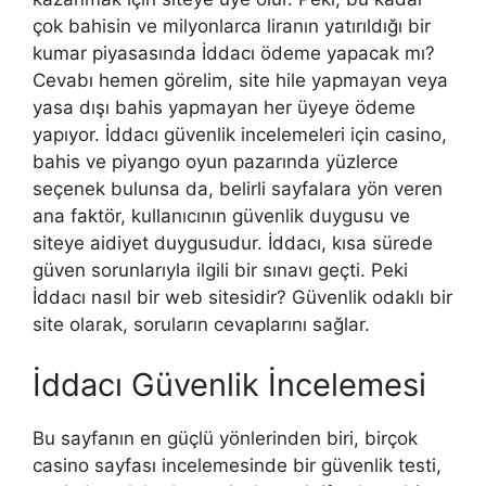
çok bahisin ve milyonlarca liranın yatırıldığı bir
kumar piyasasında İddacı ödeme yapacak mı?
Cevabı hemen görelim, site hile yapmayan veya
yasa dışı bahis yapmayan her üyeye ödeme
yapıyor. İddacı güvenlik incelemeleri için casino,
bahis ve piyango oyun pazarında yüzlerce
seçenek bulunsa da, belirli sayfalara yön veren
ana faktör, kullanıcının güvenlik duygusu ve
siteye aidiyet duygusudur. İddacı, kısa sürede
güven sorunlarıyla ilgili bir sınavı geçti. Peki
İddacı nasıl bir web sitesidir? Güvenlik odaklı bir
site olarak, soruların cevaplarını sağlar.
İddacı Güvenlik İncelemesi
Bu sayfanın en güçlü yönlerinden biri, birçok
casino sayfası incelemesinde bir güvenlik testi,